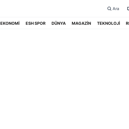
Ara
EKONOMİ
ESH SPOR
DÜNYA
MAGAZİN
TEKNOLOJİ
R