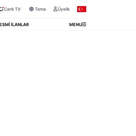
Canlı TV
Tema
Üyelik
MENU
ESMİ İLANLAR