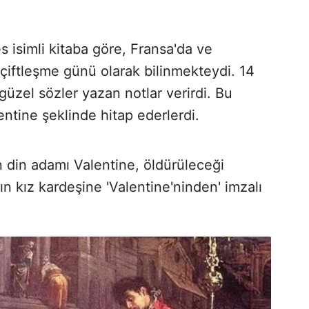
s isimli kitaba göre, Fransa'da ve
n çiftleşme günü olarak bilinmekteydi. 14
 güzel sözler yazan notlar verirdi. Bu
lentine şeklinde hitap ederlerdi.
n din adamı Valentine, öldürüleceği
n kız kardeşine 'Valentine'ninden' imzalı