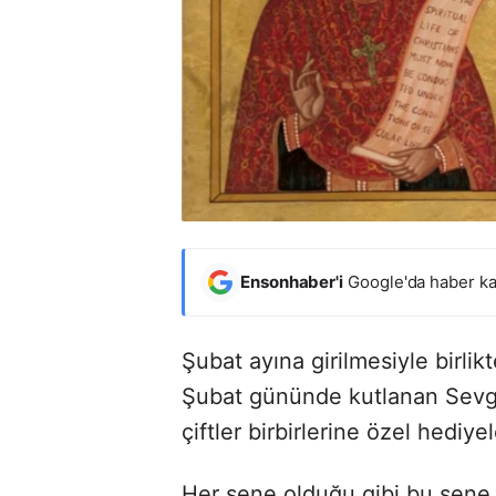
Ensonhaber'i
Google'da haber ka
Şubat ayına girilmesiyle birli
Şubat gününde kutlanan Sevgil
çiftler birbirlerine özel hediyel
Her sene olduğu gibi bu sene 