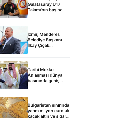
Galatasaray U17
Takımı'nın başına
geçti
İzmir, Menderes
Belediye Başkanı
İlkay Çiçek
tutuklandı
Tarihi Mekke
Anlaşması dünya
basınında geniş
yankı uyandırdı
Bulgaristan sınırında
yarım milyon euroluk
kaçak altın ve sigara