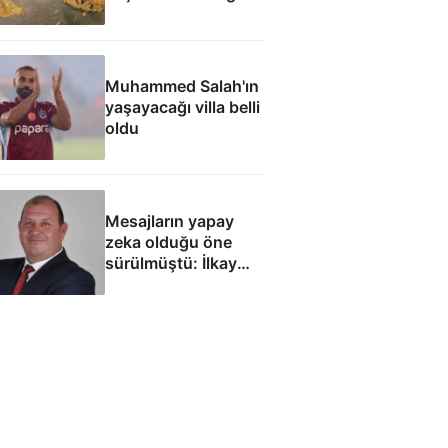
yakalandı
Muhammed Salah'ın
yaşayacağı villa belli
oldu
Mesajların yapay
zeka olduğu öne
sürülmüştü: İlkay
Çiçek'le ilgili yeni
tespitler dosyada