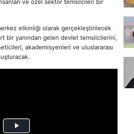
anları ve özel sektör temsilcileri bir
merkez etkinliği olarak gerçekleştirilecek
t bir yanından gelen devlet temsilcilerini,
neticileri, akademisyenleri ve uluslararası
uluşturacak.