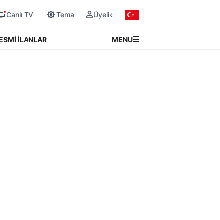
Canlı TV
Tema
Üyelik
MENU
ESMİ İLANLAR