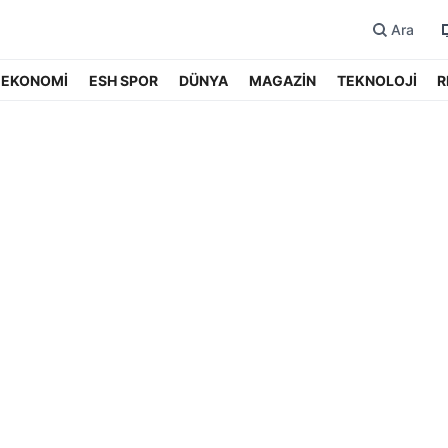
Ara
EKONOMİ
ESH SPOR
DÜNYA
MAGAZİN
TEKNOLOJİ
R