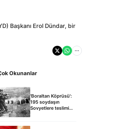
BYD) Başkanı Erol Dündar, bir
Çok Okunanlar
'Boraltan Köprüsü':
195 soydaşın
Sovyetlere teslimi
Cüneyt Arkın’ın
filmine ilham oldu