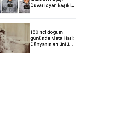
Duvarı oyan kaşıklar,
yağmurluklardan
yapılan bot, anneye
gönderilen çiçekler...
150’nci doğum
gününde Mata Hari:
Dünyanın en ünlü
casusu mu?
Dünyanın en şanssız
masumu mu?