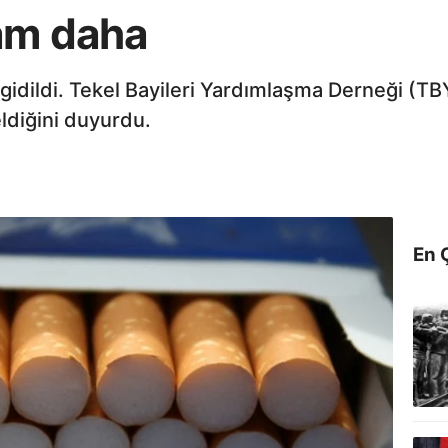
zam daha
e gidildi. Tekel Bayileri Yardımlaşma Derneği (T
ldiğini duyurdu.
En 