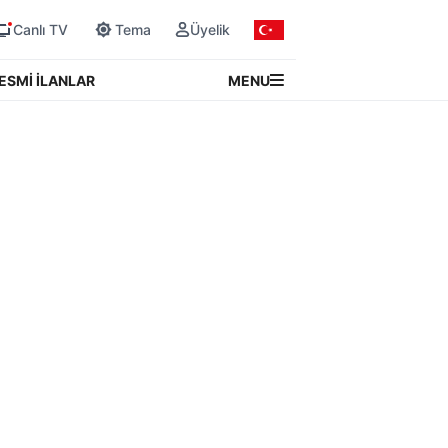
Canlı TV
Tema
Üyelik
MENU
ESMİ İLANLAR