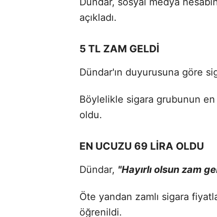
Dündar, sosyal medya hesabın
açıkladı.
5 TL ZAM GELDİ
Dündar'ın duyurusuna göre siga
Böylelikle sigara grubunun en 
oldu.
EN UCUZU 69 LİRA OLDU
Dündar,
"Hayırlı olsun zam gel
Öte yandan zamlı sigara fiyatl
öğrenildi.