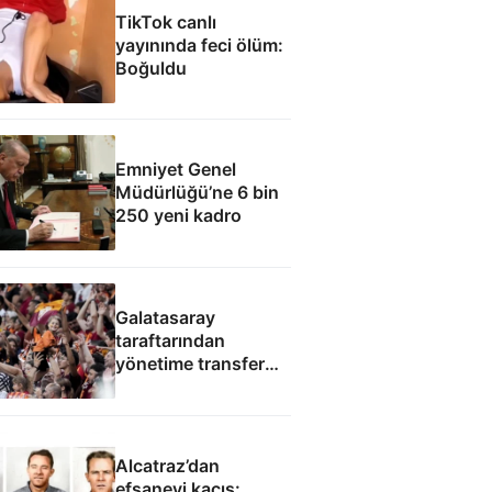
TikTok canlı
yayınında feci ölüm:
Boğuldu
Emniyet Genel
Müdürlüğü’ne 6 bin
250 yeni kadro
Galatasaray
taraftarından
yönetime transfer
protestosu
Alcatraz’dan
efsanevi kaçış: