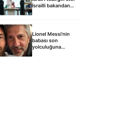
İsrailli bakandan
hükümete acil çağrı
Lionel Messi'nin
babası son
yolculuğuna
uğurlandı