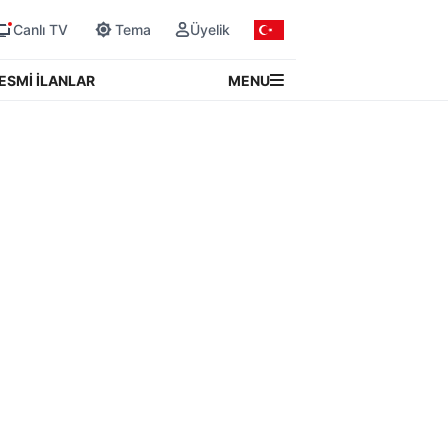
Canlı TV
Tema
Üyelik
MENU
ESMİ İLANLAR