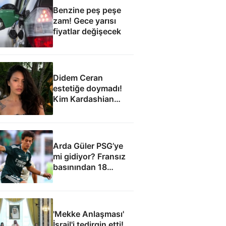
Benzine peş peşe
zam! Gece yarısı
fiyatlar değişecek
Didem Ceran
estetiğe doymadı!
Kim Kardashian
yöntemleri
uygulanacak
Arda Güler PSG’ye
mi gidiyor? Fransız
basınından 18
milyon euroluk teklif
iddiası
'Mekke Anlaşması'
İsrail'i tedirgin etti!