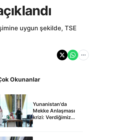
açıklandı
erişimine uygun şekilde, TSE
Çok Okunanlar
Yunanistan'da
Mekke Anlaşması
krizi: Verdiğimiz
Patriot derhal iade
edilmeli