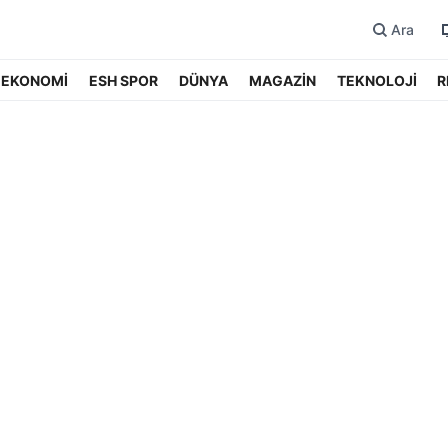
Ara
EKONOMİ
ESH SPOR
DÜNYA
MAGAZİN
TEKNOLOJİ
R