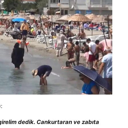
:
girelim dedik. Cankurtaran ve zabıta