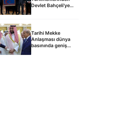
Devlet Bahçeli'ye
ziyaret: Suriye
ordusunda yeniden
yapılanma gündemi
Tarihi Mekke
Anlaşması dünya
basınında geniş
yankı uyandırdı