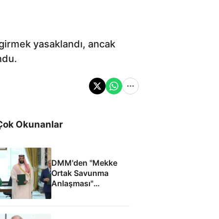
 girmek yasaklandı, ancak
ndu.
Çok Okunanlar
DMM'den "Mekke
Ortak Savunma
Anlaşması"
iddialarına yalanlama