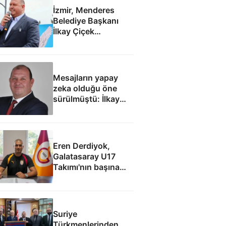
İzmir, Menderes
Belediye Başkanı
İlkay Çiçek
tutuklandı
Mesajların yapay
zeka olduğu öne
sürülmüştü: İlkay
Çiçek'le ilgili yeni
tespitler dosyada
Eren Derdiyok,
Galatasaray U17
Takımı'nın başına
geçti
Suriye
Türkmenlerinden