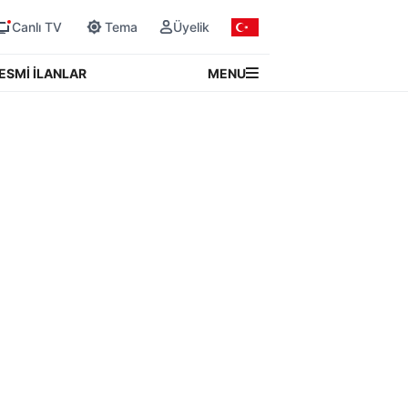
Canlı TV
Tema
Üyelik
MENU
ESMİ İLANLAR