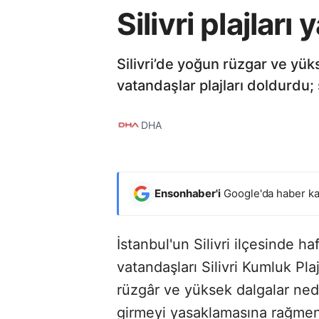
Silivri plajlar
Silivri’de yoğun rüzgar ve yü
vatandaşlar plajları doldurdu; 
DHA
Ensonhaber'i
Google'da haber ka
İstanbul'un Silivri ilçesinde h
vatandaşları Silivri Kumluk Pla
rüzgâr ve yüksek dalgalar ned
girmeyi yasaklamasına rağmen,