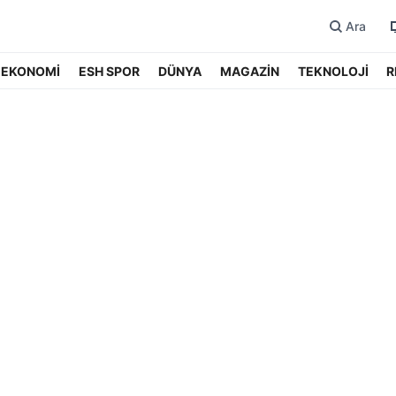
Ara
EKONOMİ
ESH SPOR
DÜNYA
MAGAZİN
TEKNOLOJİ
R