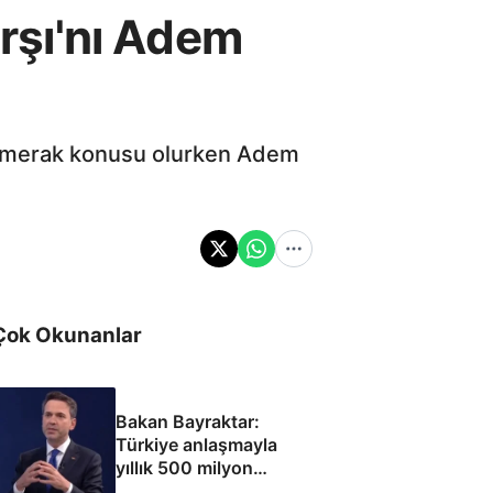
arşı'nı Adem
rkı merak konusu olurken Adem
Çok Okunanlar
Bakan Bayraktar:
Türkiye anlaşmayla
yıllık 500 milyon
dolar taşıma geliri