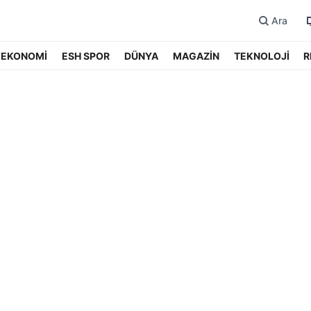
Ara
EKONOMİ
ESH SPOR
DÜNYA
MAGAZİN
TEKNOLOJİ
R