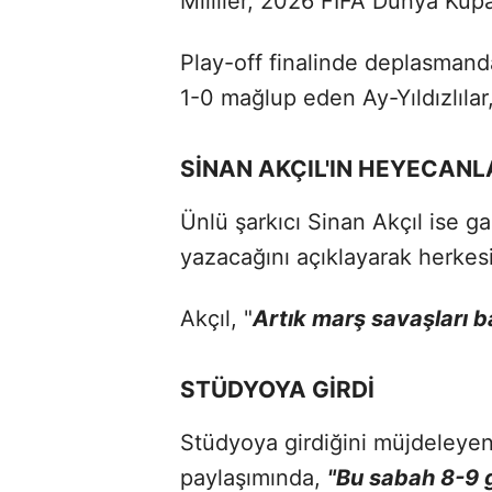
Milliler, 2026 FIFA Dünya Kupas
Play-off finalinde deplasman
1-0 mağlup eden Ay-Yıldızlılar,
SİNAN AKÇIL'IN HEYECANL
Ünlü şarkıcı Sinan Akçıl ise ga
yazacağını açıklayarak herkes
Akçıl, "
Artık marş savaşları b
STÜDYOYA GİRDİ
Stüdyoya girdiğini müjdeleyen 
paylaşımında,
"Bu sabah 8-9 g