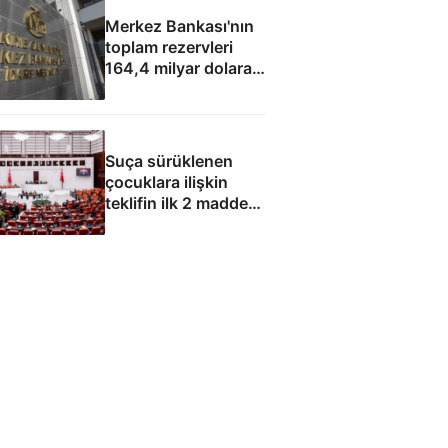
Merkez Bankası'nın
toplam rezervleri
164,4 milyar dolara
yükseldi
Suça sürüklenen
çocuklara ilişkin
teklifin ilk 2 maddesi
kabul edildi