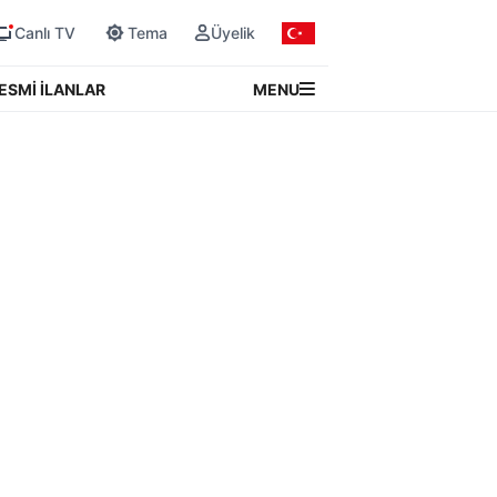
Canlı TV
Tema
Üyelik
MENU
ESMİ İLANLAR