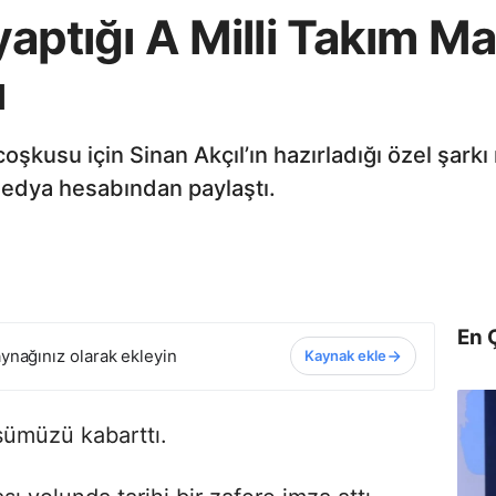
 yaptığı A Milli Takım M
ı
 coşkusu için Sinan Akçıl’ın hazırladığı özel şa
 medya hesabından paylaştı.
En 
ynağınız olarak ekleyin
Kaynak ekle
ğsümüzü kabarttı.