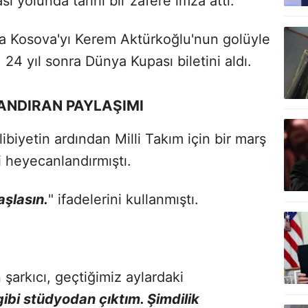
ı yolunda tarihi bir zafere imza attı.
da Kosova'yı Kerem Aktürkoğlu'nun golüyle
 24 yıl sonra Dünya Kupası biletini aldı.
ANDIRAN PAYLAŞIMI
libiyetin ardından Milli Takım için bir marş
i heyecanlandırmıştı.
aşlasın.
" ifadelerini kullanmıştı.
şarkıcı, geçtiğimiz aylardaki
ibi stüdyodan çıktım. Şimdilik