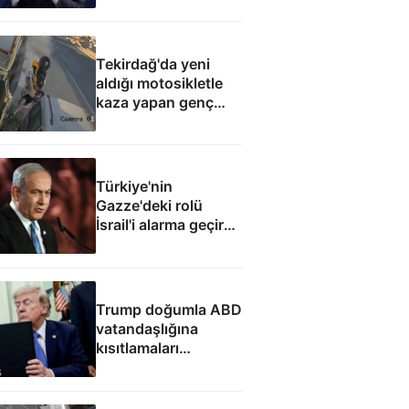
elde edecek
Tekirdağ'da yeni
aldığı motosikletle
kaza yapan genç
can verdi
Türkiye'nin
Gazze'deki rolü
İsrail'i alarma geçirdi:
Netanyahu'dan ABD
hamlesi
Trump doğumla ABD
vatandaşlığına
kısıtlamaları
genişleten
kararnameleri
imzaladı