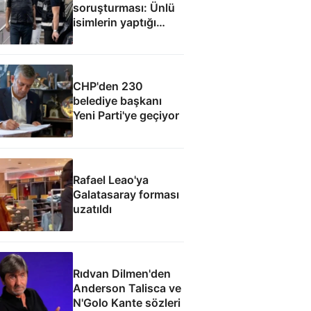
soruşturması: Ünlü
isimlerin yaptığı
bağışlar
CHP'den 230
belediye başkanı
Yeni Parti'ye geçiyor
Rafael Leao'ya
Galatasaray forması
uzatıldı
Rıdvan Dilmen'den
Anderson Talisca ve
N'Golo Kante sözleri