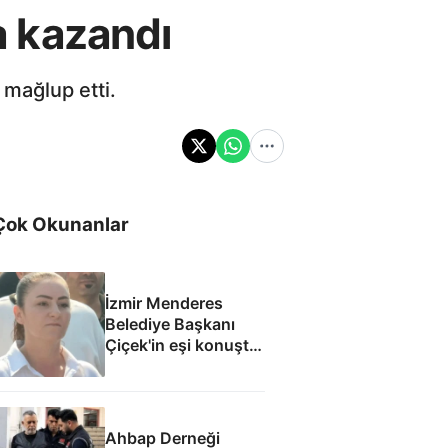
 kazandı
 mağlup etti.
Çok Okunanlar
İzmir Menderes
Belediye Başkanı
Çiçek'in eşi konuştu:
Mesajlara
inanmıyorum
Ahbap Derneği