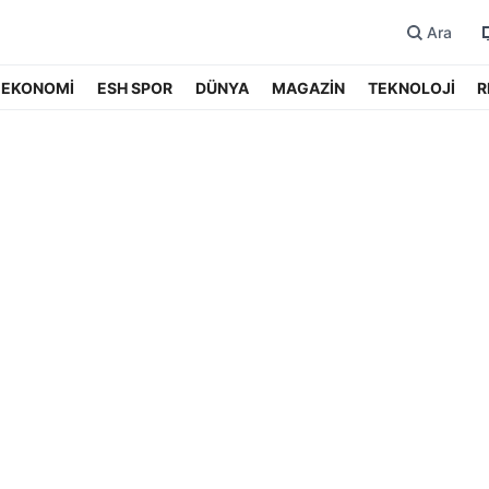
Ara
EKONOMİ
ESH SPOR
DÜNYA
MAGAZİN
TEKNOLOJİ
R