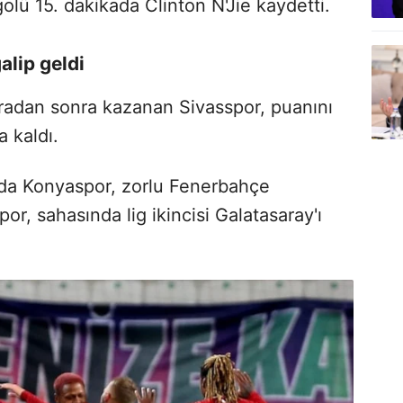
golü 15. dakikada Clinton N'Jie kaydetti.
alip geldi
aradan sonra kazanan Sivasspor, puanını
 kaldı.
ında Konyaspor, zorlu Fenerbahçe
r, sahasında lig ikincisi Galatasaray'ı