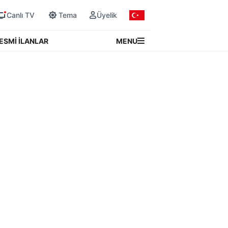
Canlı TV
Tema
Üyelik
MENU
ESMİ İLANLAR