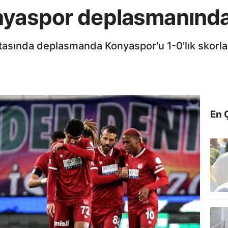
nyaspor deplasmanında
ftasında deplasmanda Konyaspor'u 1-0'lık skorla
En 