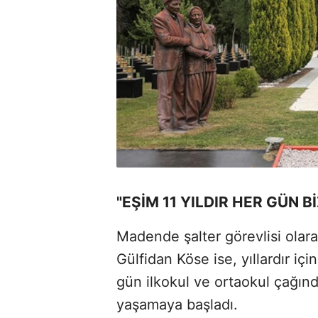
"EŞİM 11 YILDIR HER GÜN B
Madende şalter görevlisi olar
Gülfidan Köse ise, yıllardır iç
gün ilkokul ve ortaokul çağınd
yaşamaya başladı.