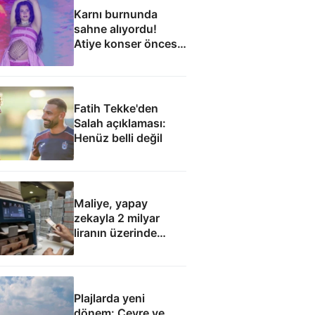
Karnı burnunda
sahne alıyordu!
Atiye konser öncesi
hastaneye kaldırıldı
Fatih Tekke'den
Salah açıklaması:
Henüz belli değil
Maliye, yapay
zekayla 2 milyar
liranın üzerinde
hatalı kamu
harcaması saptadı
Plajlarda yeni
dönem: Çevre ve