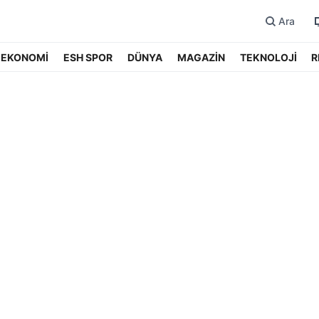
Ara
EKONOMİ
ESH SPOR
DÜNYA
MAGAZİN
TEKNOLOJİ
R