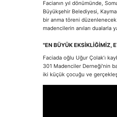
Facianın yıl dönümünde, Soma’
Büyükşehir Belediyesi, Kaymak
bir anma töreni düzenlenecek. 
madencilerin anıları dualarla y
"EN BÜYÜK EKSİKLİĞİMİZ,
Faciada oğlu Uğur Çolak’ı ka
301 Madenciler Derneği'nin ba
iki küçük çocuğu ve gerçekleşt