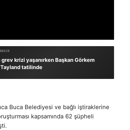
 grev krizi yaşanırken Başkan Görkem
Tayland tatilinde
ca Buca Belediyesi ve bağlı iştiraklerine
oruşturması kapsamında 62 şüpheli
ti.