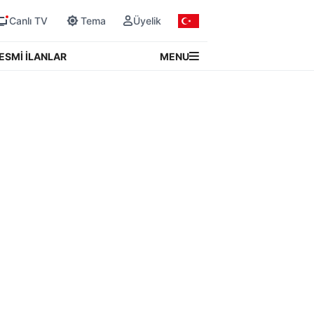
Canlı TV
Tema
Üyelik
MENU
ESMİ İLANLAR