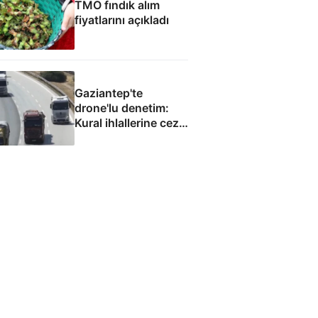
TMO fındık alım
fiyatlarını açıkladı
Gaziantep'te
drone'lu denetim:
Kural ihlallerine ceza
yağdı