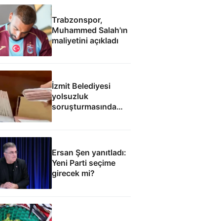
Trabzonspor,
Muhammed Salah'ın
maliyetini açıkladı
İzmit Belediyesi
yolsuzluk
soruşturmasında
yeni görüntüler:
Figan Çetin'e para
dolu zarf
Ersan Şen yanıtladı:
Yeni Parti seçime
girecek mi?