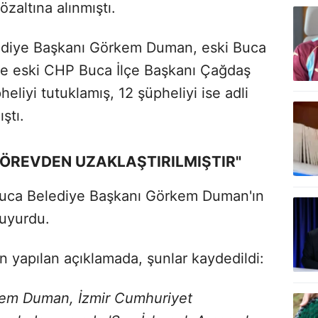
zaltına alınmıştı.
lediye Başkanı Görkem Duman, eski Buca
 ve eski CHP Buca İlçe Başkanı Çağdaş
liyi tutuklamış, 12 şüpheliyi ise adli
ştı.
GÖREVDEN UZAKLAŞTIRILMIŞTIR"
n Buca Belediye Başkanı Görkem Duman'ın
duyurdu.
 yapılan açıklamada, şunlar kaydedildi:
kem Duman, İzmir Cumhuriyet