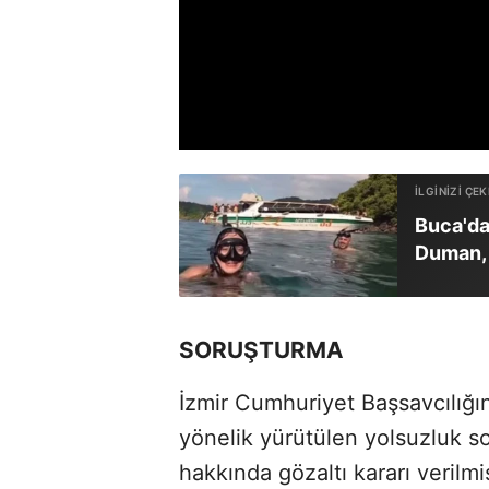
Buca'da
Duman, 
SORUŞTURMA
İzmir Cumhuriyet Başsavcılığın
yönelik yürütülen yolsuzluk s
hakkında gözaltı kararı verilmiş