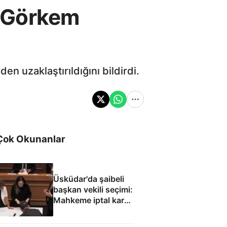
ı Görkem
n uzaklaştırıldığını bildirdi.
Çok Okunanlar
Üsküdar'da şaibeli
başkan vekili seçimi:
Mahkeme iptal kararı
verebilir