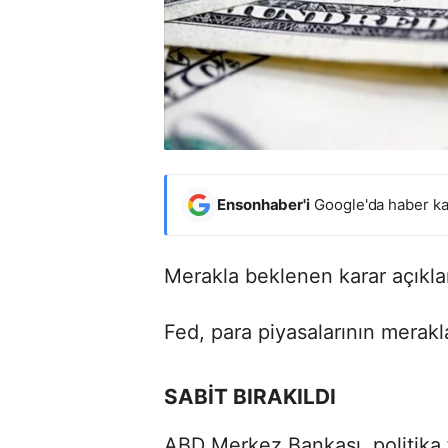
Ensonhaber'i
Google'da haber ka
Merakla beklenen karar açıkla
Fed, para piyasalarının merakl
SABİT BIRAKILDI
ABD Merkez Bankası, politika 