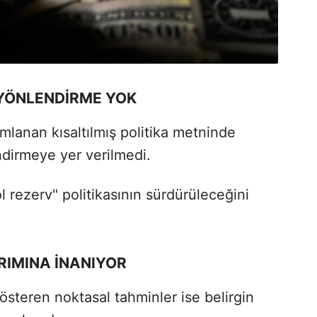
 YÖNLENDİRME YOK
lanan kısaltılmış politika metninde
dirmeye yer verilmedi.
l rezerv" politikasının sürdürüleceğini
IRIMINA İNANIYOR
 gösteren noktasal tahminler ise belirgin