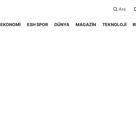
Ara
EKONOMİ
ESH SPOR
DÜNYA
MAGAZİN
TEKNOLOJİ
R