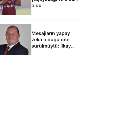
oldu
Mesajların yapay
zeka olduğu öne
sürülmüştü: İlkay
Çiçek'le ilgili yeni
tespitler dosyada