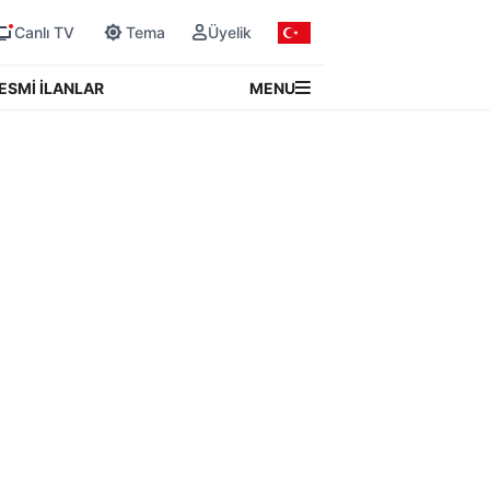
Canlı TV
Tema
Üyelik
MENU
ESMİ İLANLAR