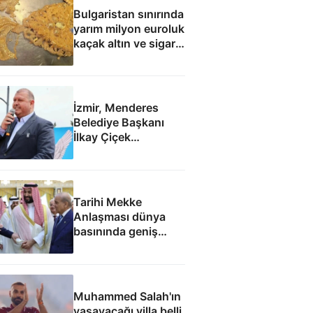
Bulgaristan sınırında
yarım milyon euroluk
kaçak altın ve sigara
yakalandı
İzmir, Menderes
Belediye Başkanı
İlkay Çiçek
tutuklandı
Tarihi Mekke
Anlaşması dünya
basınında geniş
yankı uyandırdı
Muhammed Salah'ın
yaşayacağı villa belli