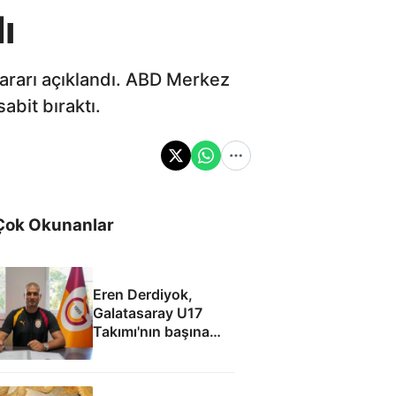
ı
kararı açıklandı. ABD Merkez
abit bıraktı.
Çok Okunanlar
Eren Derdiyok,
Galatasaray U17
Takımı'nın başına
geçti