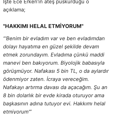
İşte Ece Erken'in ateş püskürdüğü o
açıklama;
"HAKKIMI HELAL ETMİYORUM"
“'Benim bir evladım var ve ben evladımdan
dolayı hayatıma en güzel şekilde devam
etmek zorundayım. Evladıma çünkü maddi
manevi ben bakıyorum. Biyolojik babasıyla
görüşmüyor. Nafakası 5 bin TL, o da aylardır
ödenmiyor zaten. İcraya vereceğim.
Nafakayı artırma davası da açacağım. Şu an
8 bin dolarlık bir evde kirada oturuyor ama
başkasının adına tutuyor evi. Hakkımı helal
etmiyorum'”