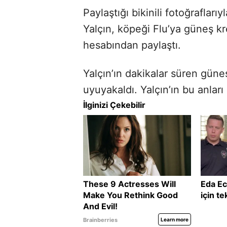
Paylaştığı bikinili fotoğraflar
Yalçın, köpeğ
i
Flu’ya güneş kr
hesabından paylaştı.
Yalçın’ın dakikalar süren güne
uyuyakaldı. Yalçın’ın bu anları