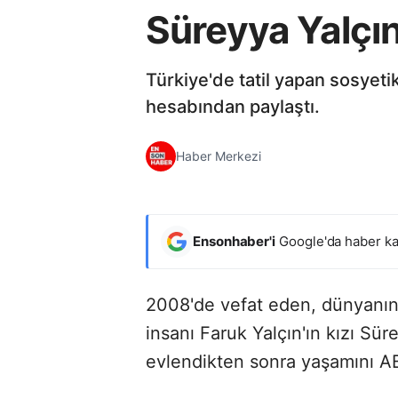
Süreyya Yalçı
Türkiye'de tatil yapan sosyet
hesabından paylaştı.
Haber Merkezi
Ensonhaber'i
Google'da haber ka
2008'de vefat eden, dünyanın e
insanı Faruk Yalçın'ın kızı Sü
evlendikten sonra yaşamını A