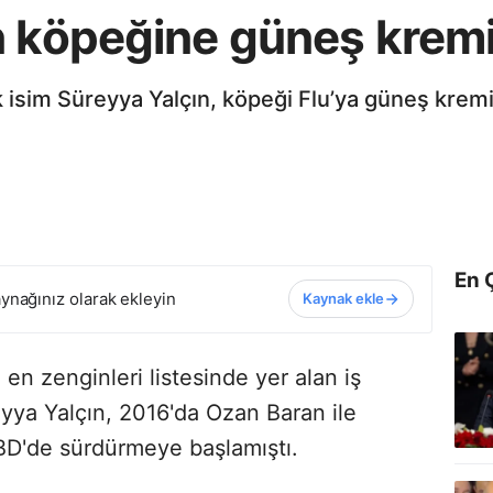
n köpeğine güneş krem
ik isim Süreyya Yalçın, köpeği Flu’ya güneş kre
En 
ynağınız olarak ekleyin
Kaynak ekle
n zenginleri listesinde yer alan iş
reyya Yalçın, 2016'da Ozan Baran ile
BD'de sürdürmeye başlamıştı.