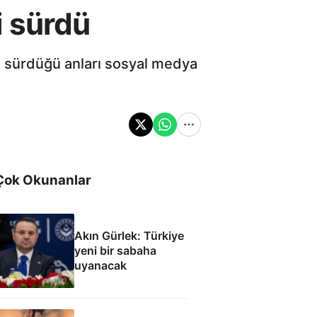
i sürdü
mi sürdüğü anları sosyal medya
Çok Okunanlar
Akın Gürlek: Türkiye
yeni bir sabaha
uyanacak