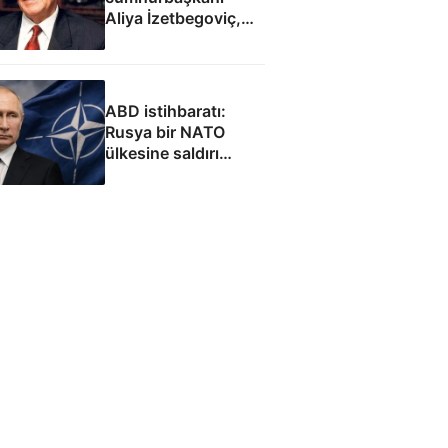
Aliya İzetbegoviç,
doğumunun 101.
yılında anılıyor
ABD istihbaratı:
Rusya bir NATO
ülkesine saldırı
düzenleyebilir