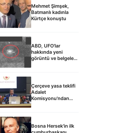
Mehmet Şimşek,
Batmanlı kadınla
Kürtçe konuştu
ABD, UFO'lar
hakkında yeni
görüntü ve belgeler
yayımladı
Çerçeve yasa teklifi
Adalet
Komisyonu'ndan
geçti
Bosna Hersek'in ilk
cumhurbaşkanı