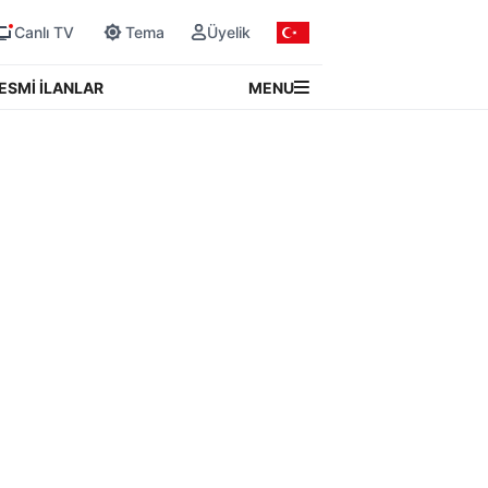
Canlı TV
Tema
Üyelik
MENU
ESMİ İLANLAR