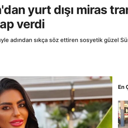
'dan yurt dışı miras tra
vap verdi
le adından sıkça söz ettiren sosyetik güzel Sü
En 