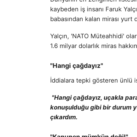
kaybeden iş insanı Faruk Yalçın
babasından kalan mirası yurt dı
Yalçın, 'NATO Müteahhidi' ola
1.6 milyar dolarlık miras hakkı
"Hangi çağdayız"
İddialara tepki gösteren ünlü 
"Hangi çağdayız, uçakla para
konuşulduğu gibi bir durum yok
çıkardım.
"Kanunen mümkün değil"