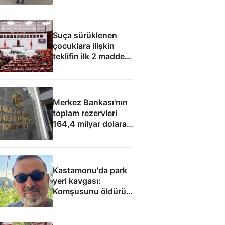
Suça sürüklenen
çocuklara ilişkin
teklifin ilk 2 maddesi
kabul edildi
Merkez Bankası'nın
toplam rezervleri
164,4 milyar dolara
yükseldi
Kastamonu'da park
yeri kavgası:
Komşusunu öldürüp
evini ve aracını ateşe
verdi