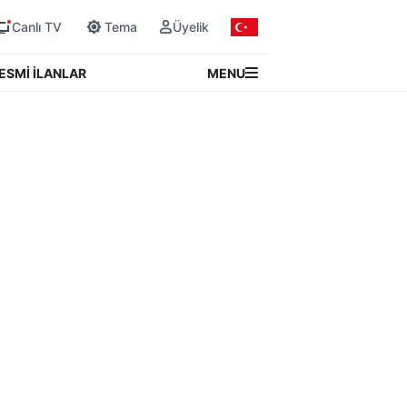
Canlı TV
Tema
Üyelik
MENU
ESMİ İLANLAR