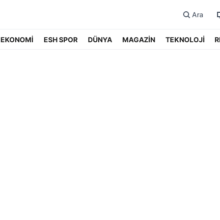
Ara
EKONOMİ
ESH SPOR
DÜNYA
MAGAZİN
TEKNOLOJİ
R