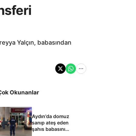
nsferi
reyya Yalçın, babasından
Çok Okunanlar
Aydın'da domuz
sanıp ateş eden
şahıs babasını
öldürdü