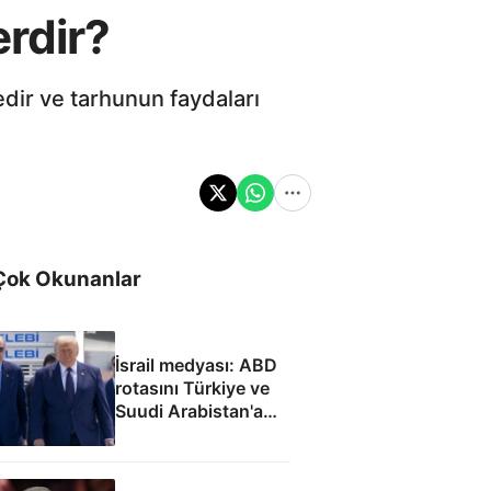
erdir?
edir ve tarhunun faydaları
Çok Okunanlar
İsrail medyası: ABD
rotasını Türkiye ve
Suudi Arabistan'a
çevirdi