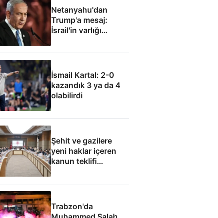
Netanyahu'dan
Trump'a mesaj:
İsrail'in varlığı
müzakere konusu
olamaz
İsmail Kartal: 2-0
kazandık 3 ya da 4
olabilirdi
Şehit ve gazilere
yeni haklar içeren
kanun teklifi
komisyondan geçti
Trabzon'da
Muhammed Salah