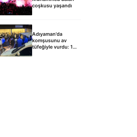
coşkusu yaşandı
Adıyaman'da
komşusunu av
tüfeğiyle vurdu: 1
ölü, 1 yaralı