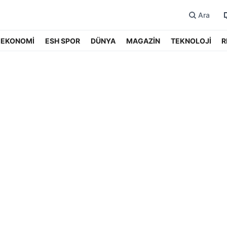
Ara
EKONOMİ
ESH SPOR
DÜNYA
MAGAZİN
TEKNOLOJİ
R