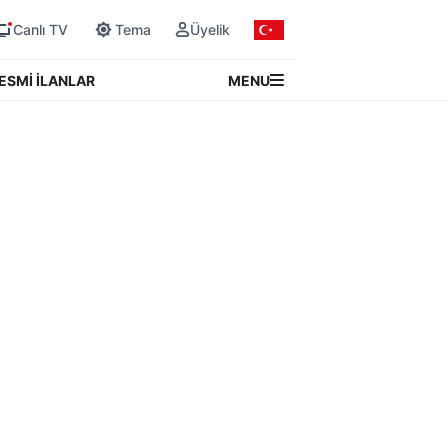
Canlı TV
Tema
Üyelik
MENU
ESMİ İLANLAR