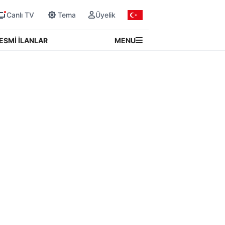
Canlı TV
Tema
Üyelik
MENU
ESMİ İLANLAR