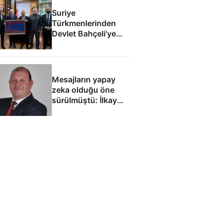
Suriye
Türkmenlerinden
Devlet Bahçeli'ye
ziyaret: Suriye
ordusunda yeniden
yapılanma gündemi
Mesajların yapay
zeka olduğu öne
sürülmüştü: İlkay
Çiçek'le ilgili yeni
tespitler dosyada