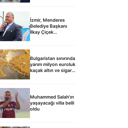
İzmir, Menderes
Belediye Başkanı
İlkay Çiçek
tutuklandı
Bulgaristan sınırında
yarım milyon euroluk
kaçak altın ve sigara
yakalandı
Muhammed Salah'ın
yaşayacağı villa belli
oldu