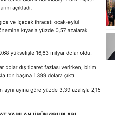
arını açıkladı.
gıda ve içecek ihracatı ocak-eylül
önemine kıyasla yüzde 0,57 azalarak
68 yükselişle 16,63 milyar dolar oldu.
dolar dış ticaret fazlası verirken, birim
la ton başına 1.399 dolara çıktı.
lın aynı ayına göre yüzde 3,39 azalışla 2,15
LAT YAPILAN ÜRÜN GRUPLARI