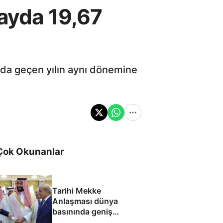
 ayda 19,67
ında geçen yılın aynı dönemine
Çok Okunanlar
Tarihi Mekke
Anlaşması dünya
basınında geniş
yankı uyandırdı