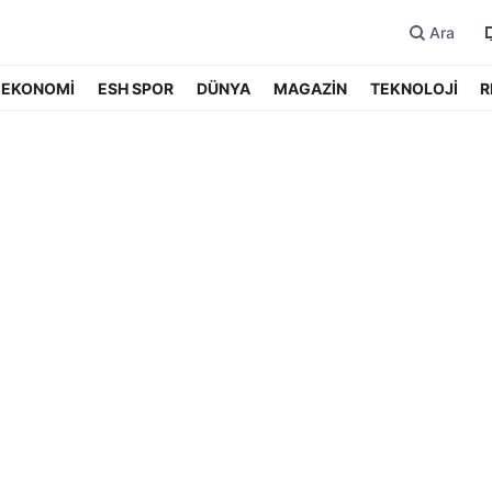
Ara
EKONOMİ
ESH SPOR
DÜNYA
MAGAZİN
TEKNOLOJİ
R