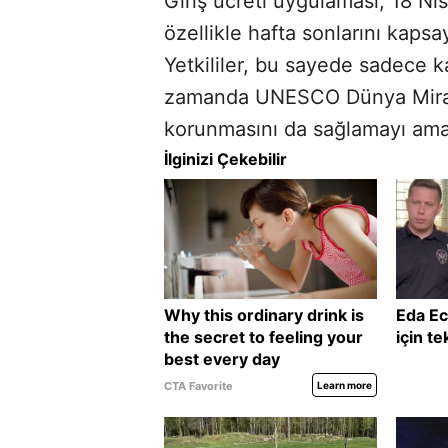
Giriş ücreti uygulaması, 18 Ni
özellikle hafta sonlarını kap
Yetkililer, bu sayede sadece k
zamanda UNESCO Dünya Mirası 
korunmasını da sağlamayı ama