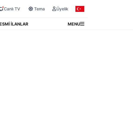
Canlı TV
Tema
Üyelik
MENU
ESMİ İLANLAR