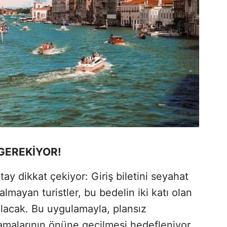
GEREKİYOR!
y dikkat çekiyor: Giriş biletini seyahat
lmayan turistler, bu bedelin iki katı olan
acak. Bu uygulamayla, plansız
amalarının önüne geçilmesi hedefleniyor.