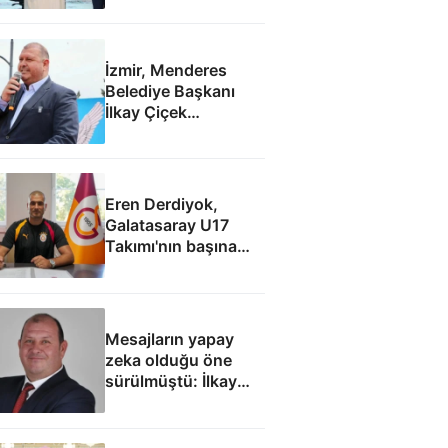
İzmir, Menderes
Belediye Başkanı
İlkay Çiçek
tutuklandı
Eren Derdiyok,
Galatasaray U17
Takımı'nın başına
geçti
Mesajların yapay
zeka olduğu öne
sürülmüştü: İlkay
Çiçek'le ilgili yeni
tespitler dosyada