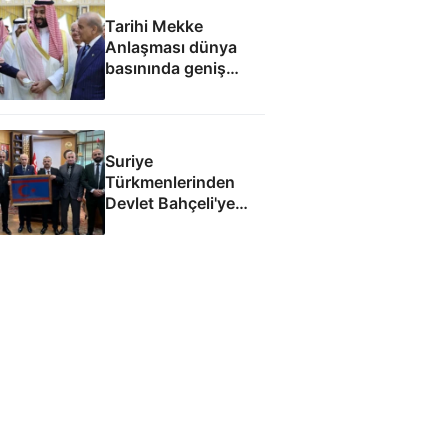
Tarihi Mekke
Anlaşması dünya
basınında geniş
yankı uyandırdı
Suriye
Türkmenlerinden
Devlet Bahçeli'ye
ziyaret: Suriye
ordusunda yeniden
yapılanma gündemi