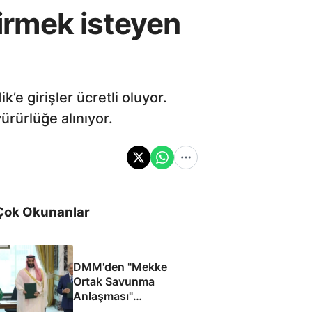
girmek isteyen
k’e girişler ücretli oluyor.
ürürlüğe alınıyor.
Çok Okunanlar
DMM'den "Mekke
Ortak Savunma
Anlaşması"
iddialarına yalanlama