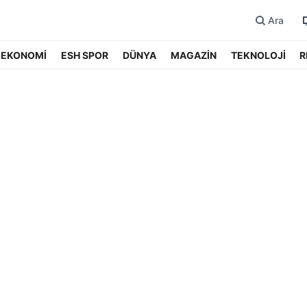
Ara
EKONOMİ
ESH SPOR
DÜNYA
MAGAZİN
TEKNOLOJİ
R