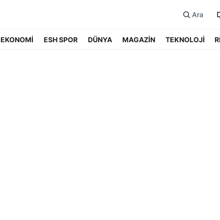
Ara
EKONOMİ
ESH SPOR
DÜNYA
MAGAZİN
TEKNOLOJİ
R