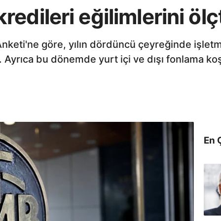
edileri eğilimlerini ölç
nketi'ne göre, yılın dördüncü çeyreğinde işletm
or. Ayrıca bu dönemde yurt içi ve dışı fonlama k
En 