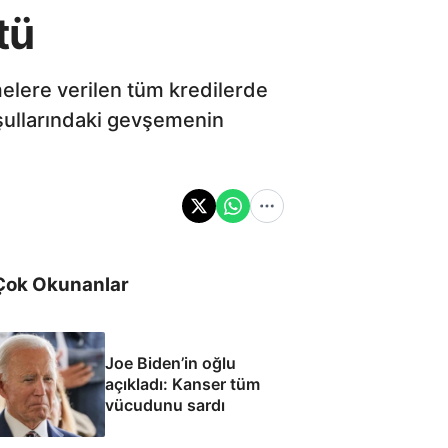
tü
elere verilen tüm kredilerde
oşullarındaki gevşemenin
Çok Okunanlar
Joe Biden’in oğlu
açıkladı: Kanser tüm
vücudunu sardı