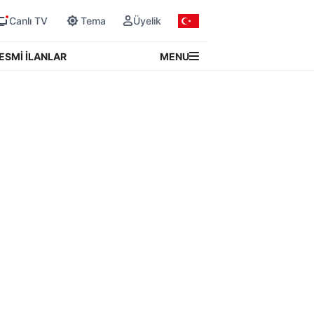
Canlı TV
Tema
Üyelik
MENU
ESMİ İLANLAR