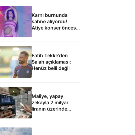
Karnı burnunda
sahne alıyordu!
Atiye konser öncesi
hastaneye kaldırıldı
Fatih Tekke'den
Salah açıklaması:
Henüz belli değil
Maliye, yapay
zekayla 2 milyar
liranın üzerinde
hatalı kamu
harcaması saptadı