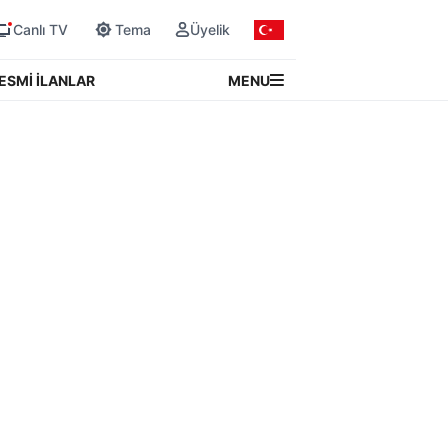
Canlı TV
Tema
Üyelik
MENU
ESMİ İLANLAR