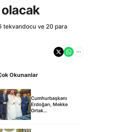
i olacak
16 tekvandocu ve 20 para
Çok Okunanlar
Cumhurbaşkanı
Erdoğan, Mekke
Ortak
Anlaşması'ndan
sonra cuma namazı
kıldı