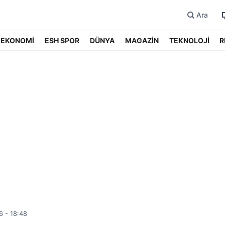
Ara
EKONOMİ
ESH SPOR
DÜNYA
MAGAZİN
TEKNOLOJİ
R
6 - 18:48