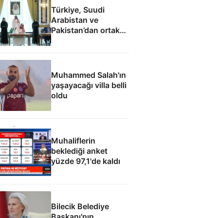
Türkiye, Suudi
Arabistan ve
Pakistan’dan ortak
savunma
anlaşmasının tam
metni
Muhammed Salah'ın
yaşayacağı villa belli
oldu
Muhaliflerin
beklediği anket
yüzde 97,1'de kaldı
Bilecik Belediye
Başkanı'nın