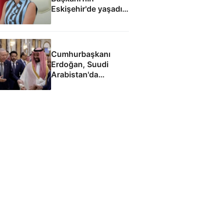
Eskişehir'de yaşadığı
ortaya çıktı
Cumhurbaşkanı
Erdoğan, Suudi
Arabistan'da
liderlerle ayaküstü
sohbet etti