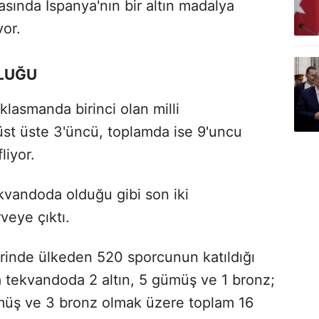
sında İspanya'nın bir altın madalya
yor.
LUĞU
lasmanda birinci olan milli
üst üste 3'üncü, toplamda ise 9'uncu
iyor.
kvandoda olduğu gibi son iki
veye çıktı.
zerinde ülkeden 520 sporcunun katıldığı
tekvandoda 2 altın, 5 gümüş ve 1 bronz;
ümüş ve 3 bronz olmak üzere toplam 16