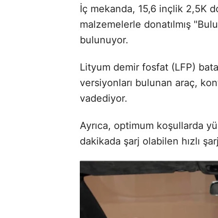
İç mekanda, 15,6 inçlik 2,5K
malzemelerle donatılmış "Bulut
bulunuyor.
Lityum demir fosfat (LFP) bata
versiyonları bulunan araç, ko
vadediyor.
Ayrıca, optimum koşullarda y
dakikada şarj olabilen hızlı şa