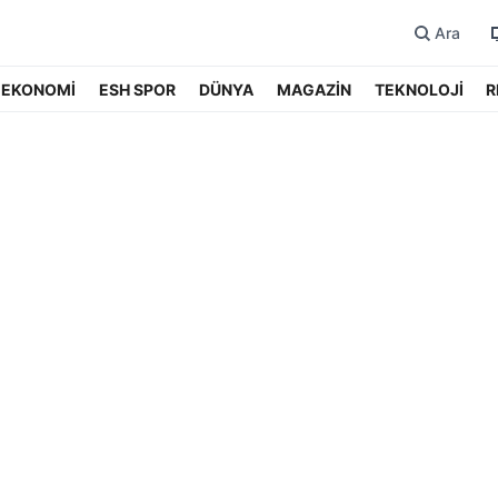
Ara
EKONOMİ
ESH SPOR
DÜNYA
MAGAZİN
TEKNOLOJİ
R