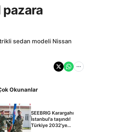
l pazara
trikli sedan modeli Nissan
Çok Okunanlar
SEEBRIG Karargahı
İstanbul'a taşındı!
Türkiye 2032'ye
kadar ev sahibi