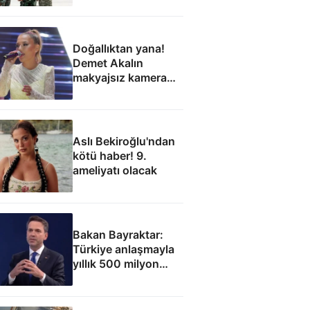
Doğallıktan yana!
Demet Akalın
makyajsız kamera
karşısına geçti
Aslı Bekiroğlu'ndan
kötü haber! 9.
ameliyatı olacak
Bakan Bayraktar:
Türkiye anlaşmayla
yıllık 500 milyon
dolar taşıma geliri
elde edecek