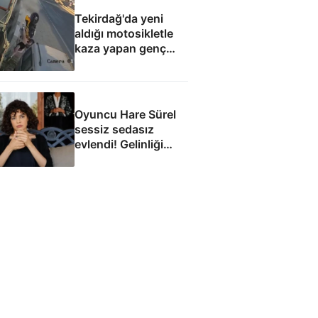
Tekirdağ'da yeni
aldığı motosikletle
kaza yapan genç
can verdi
Oyuncu Hare Sürel
sessiz sedasız
evlendi! Gelinliği
yorum aldı