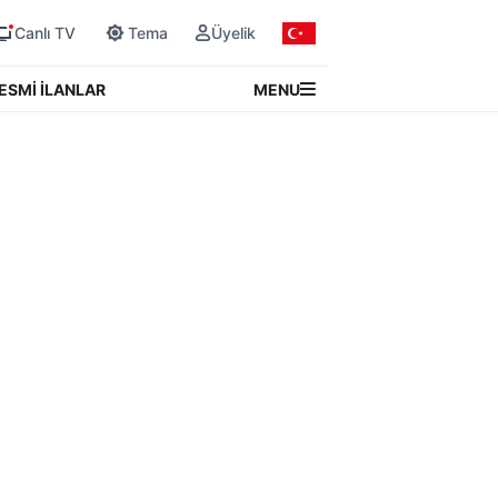
Canlı TV
Tema
Üyelik
MENU
ESMİ İLANLAR