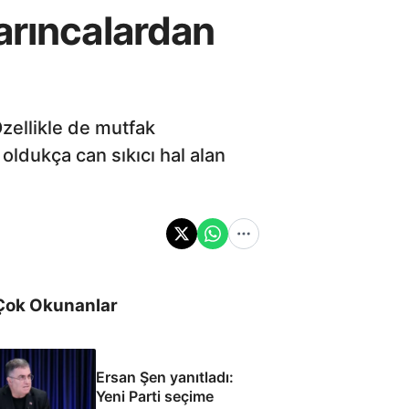
arıncalardan
Özellikle de mutfak
ldukça can sıkıcı hal alan
Çok Okunanlar
Ersan Şen yanıtladı:
Yeni Parti seçime