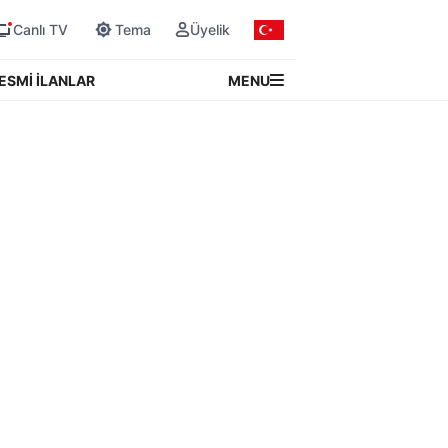
Canlı TV
Tema
Üyelik
MENU
ESMİ İLANLAR