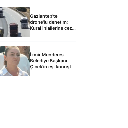
Gaziantep'te
drone'lu denetim:
Kural ihlallerine ceza
yağdı
İzmir Menderes
Belediye Başkanı
Çiçek'in eşi konuştu:
Mesajlara
inanmıyorum