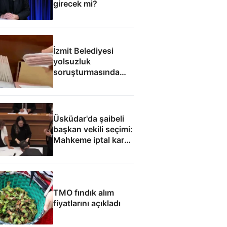
girecek mi?
İzmit Belediyesi
yolsuzluk
soruşturmasında
yeni görüntüler:
Figan Çetin'e para
dolu zarf
Üsküdar'da şaibeli
başkan vekili seçimi:
Mahkeme iptal kararı
verebilir
TMO fındık alım
fiyatlarını açıkladı