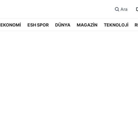
Ara
EKONOMİ
ESH SPOR
DÜNYA
MAGAZİN
TEKNOLOJİ
R