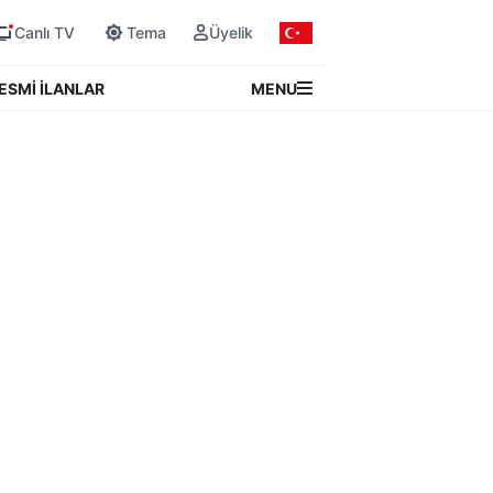
Canlı TV
Tema
Üyelik
MENU
ESMİ İLANLAR