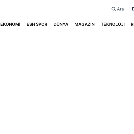
Ara
EKONOMİ
ESH SPOR
DÜNYA
MAGAZİN
TEKNOLOJİ
R