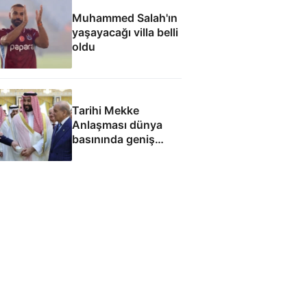
Muhammed Salah'ın
yaşayacağı villa belli
oldu
Tarihi Mekke
Anlaşması dünya
basınında geniş
yankı uyandırdı