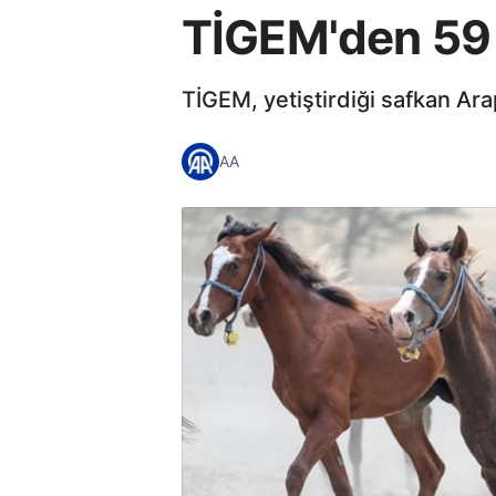
TİGEM'den 59 s
TİGEM, yetiştirdiği safkan Ara
AA