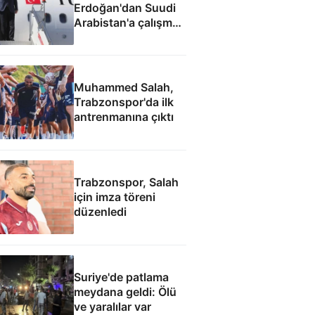
Erdoğan'dan Suudi
Arabistan'a çalışma
ziyareti
Muhammed Salah,
Trabzonspor'da ilk
antrenmanına çıktı
Trabzonspor, Salah
için imza töreni
düzenledi
Suriye'de patlama
meydana geldi: Ölü
ve yaralılar var