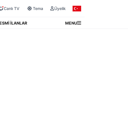
Canlı TV
Tema
Üyelik
MENU
ESMİ İLANLAR