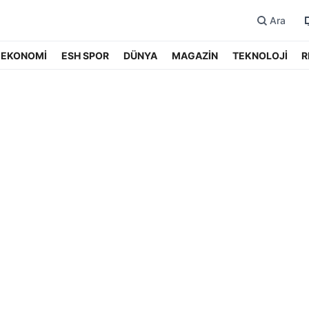
Ara
EKONOMİ
ESH SPOR
DÜNYA
MAGAZİN
TEKNOLOJİ
R