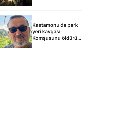
Kastamonu'da park
yeri kavgası:
Komşusunu öldürüp
evini ve aracını ateşe
verdi