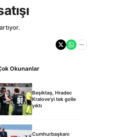
atışı
artıyor.
Çok Okunanlar
Beşiktaş, Hradec
Kralove'yi tek golle
yıktı
Cumhurbaşkanı