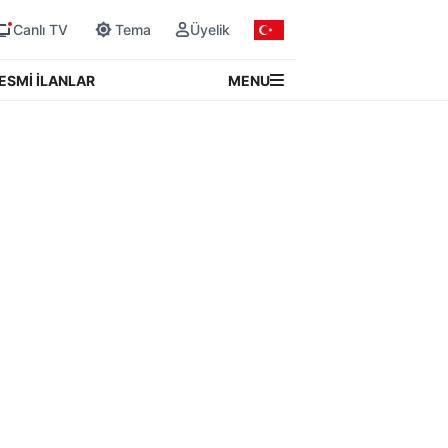
Canlı TV
Tema
Üyelik
MENU
ESMİ İLANLAR