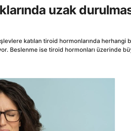
uklarında uzak durulma
evlere katılan tiroid hormonlarında herhangi bir
yor. Beslenme ise tiroid hormonları üzerinde büy