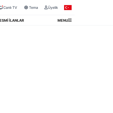
Canlı TV
Tema
Üyelik
MENU
ESMİ İLANLAR