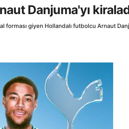
aut Danjuma'yı kiralad
real forması giyen Hollandalı futbolcu Arnaut D