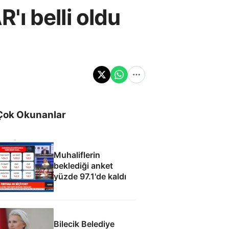
ı belli oldu
Çok Okunanlar
Muhaliflerin
beklediği anket
yüzde 97.1'de kaldı
Bilecik Belediye