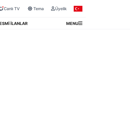
Canlı TV
Tema
Üyelik
MENU
ESMİ İLANLAR