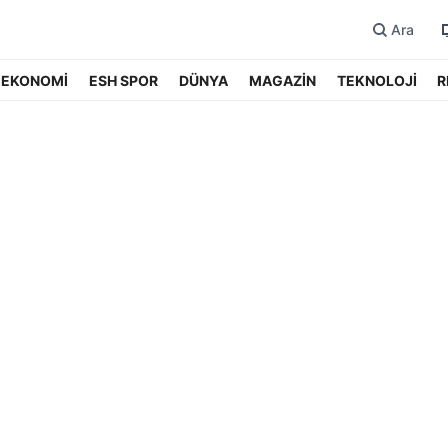
Ara
EKONOMİ
ESH SPOR
DÜNYA
MAGAZİN
TEKNOLOJİ
R