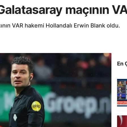
latasaray maçının VAR'
nın VAR hakemi Hollandalı Erwin Blank oldu.
En 