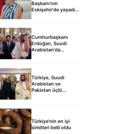
Başkanı'nın
Eskişehir'de yaşadığı
ortaya çıktı
Cumhurbaşkanı
Erdoğan, Suudi
Arabistan'da
liderlerle ayaküstü
sohbet etti
Türkiye, Suudi
Arabistan ve
Pakistan üçlü
savunma anlaşması
imzaladı
Türkiye'nin en iyi
simitleri belli oldu