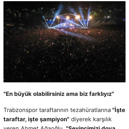
"En büyük olabilirsiniz ama biz farklıyız"
Trabzonspor taraftarının tezahüratlarına
"İşte
taraftar, işte şampiyon"
diyerek karşılık
veren Ahmet Ağaoğlu,
"Sevincimizi doya