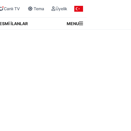
Canlı TV
Tema
Üyelik
MENU
ESMİ İLANLAR