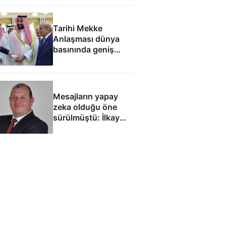
Tarihi Mekke
Anlaşması dünya
basınında geniş
yankı uyandırdı
Mesajların yapay
zeka olduğu öne
sürülmüştü: İlkay
Çiçek'le ilgili yeni
tespitler dosyada