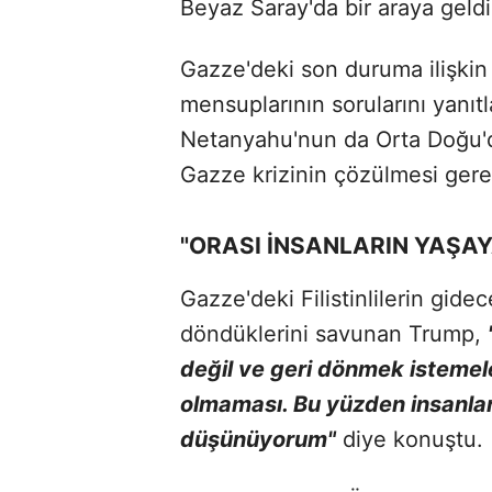
Beyaz Saray'da bir araya geldi
Gazze'deki son duruma ilişki
mensuplarının sorularını yanıt
Netanyahu'nun da Orta Doğu'da
Gazze krizinin çözülmesi gerekt
"ORASI İNSANLARIN YAŞAYA
Gazze'deki Filistinlilerin gide
döndüklerini savunan Trump,
değil ve geri dönmek istemeler
olmaması. Bu yüzden insanlar
düşünüyorum"
diye konuştu.