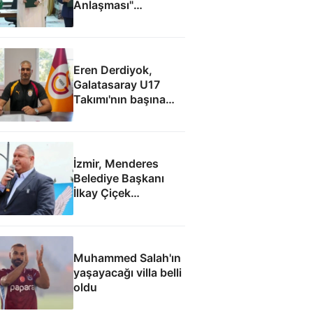
Anlaşması"
iddialarına yalanlama
Eren Derdiyok,
Galatasaray U17
Takımı'nın başına
geçti
İzmir, Menderes
Belediye Başkanı
İlkay Çiçek
tutuklandı
Muhammed Salah'ın
yaşayacağı villa belli
oldu