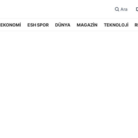
Ara
EKONOMİ
ESH SPOR
DÜNYA
MAGAZİN
TEKNOLOJİ
R