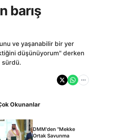
n barış
nu ve yaşanabilir bir yer
ktiğini düşünüyorum" derken
e sürdü.
Çok Okunanlar
DMM'den "Mekke
Ortak Savunma