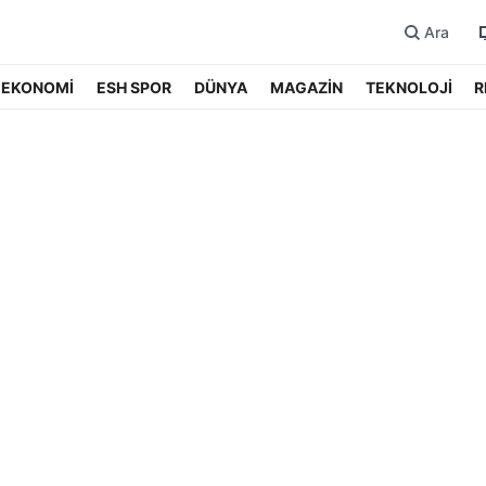
Ara
EKONOMİ
ESH SPOR
DÜNYA
MAGAZİN
TEKNOLOJİ
R