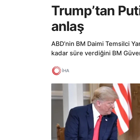
Trump’tan Puti
anlaş
ABD’nin BM Daimi Temsilci Yar
kadar süre verdiğini BM Güvenl
İHA