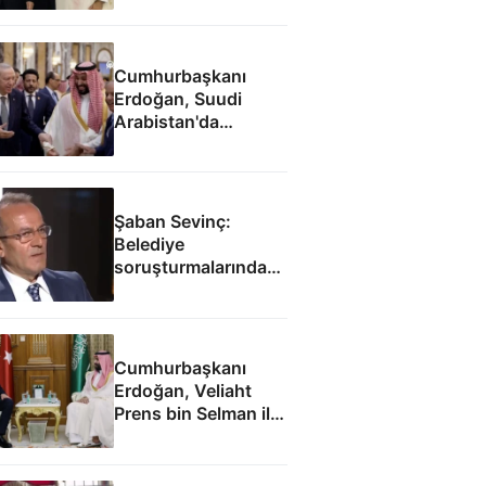
imzaladı
Cumhurbaşkanı
Erdoğan, Suudi
Arabistan'da
liderlerle ayaküstü
sohbet etti
Şaban Sevinç:
Belediye
soruşturmalarında
savunulamayacak
durumlar var
Cumhurbaşkanı
Erdoğan, Veliaht
Prens bin Selman ile
görüştü