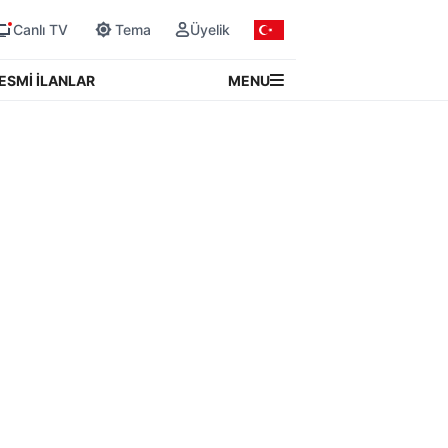
Canlı TV
Tema
Üyelik
MENU
ESMİ İLANLAR