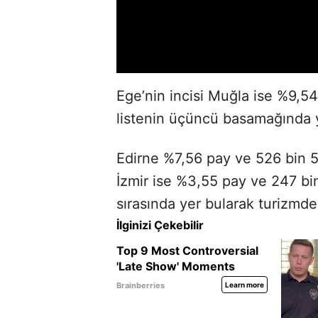
Ege’nin incisi Muğla ise %9,54’
listenin üçüncü basamağında y
Edirne %7,56 pay ve 526 bin 54
İzmir ise %3,55 pay ve 247 bin 
sırasında yer bularak turizmd