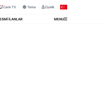
Canlı TV
Tema
Üyelik
MENU
ESMİ İLANLAR