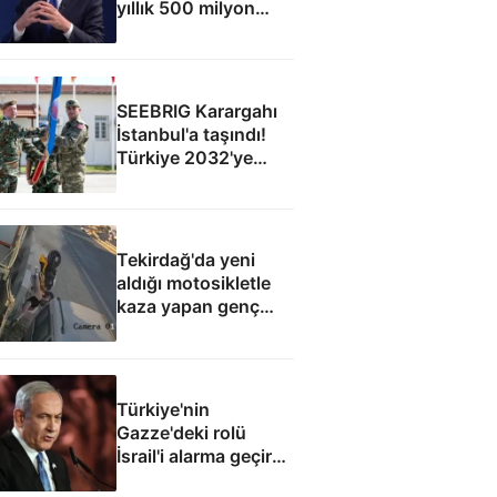
yıllık 500 milyon
dolar taşıma geliri
elde edecek
SEEBRIG Karargahı
İstanbul'a taşındı!
Türkiye 2032'ye
kadar ev sahibi
Tekirdağ'da yeni
aldığı motosikletle
kaza yapan genç
can verdi
Türkiye'nin
Gazze'deki rolü
İsrail'i alarma geçirdi:
Netanyahu'dan ABD