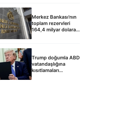
hamlesi
Merkez Bankası'nın
toplam rezervleri
164,4 milyar dolara
yükseldi
Trump doğumla ABD
vatandaşlığına
kısıtlamaları
genişleten
kararnameleri
imzaladı