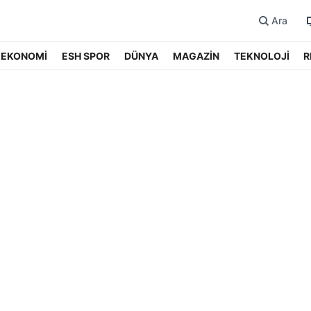
Ara
EKONOMİ
ESH SPOR
DÜNYA
MAGAZİN
TEKNOLOJİ
R