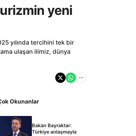
 turizmin yeni
5 yılında tercihini tek bir
kama ulaşan ilimiz, dünya
Çok Okunanlar
Bakan Bayraktar:
Türkiye anlaşmayla