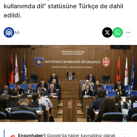
kullanımda dil” statüsüne Türkçe de dahil
edildi.
AA
Ensonhaber'i
Google'da haber kaynağınız olarak