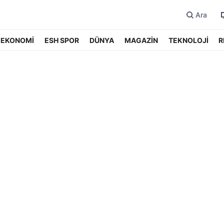
Ara
EKONOMİ
ESH SPOR
DÜNYA
MAGAZİN
TEKNOLOJİ
R