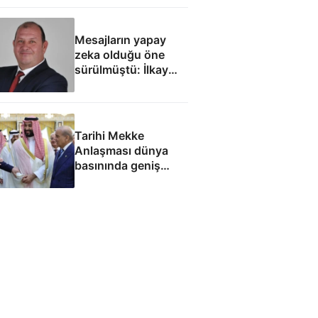
Mesajların yapay
zeka olduğu öne
sürülmüştü: İlkay
Çiçek'le ilgili yeni
tespitler dosyada
Tarihi Mekke
Anlaşması dünya
basınında geniş
yankı uyandırdı