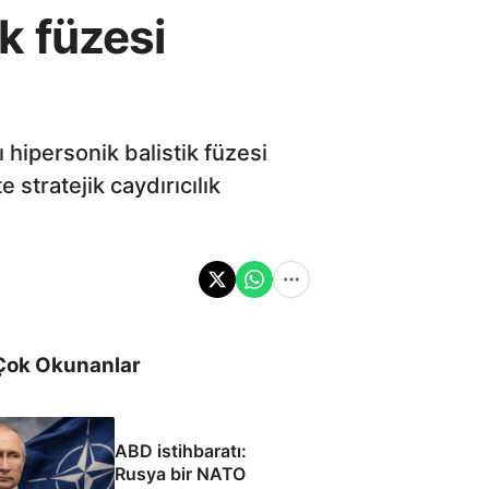
ik füzesi
 hipersonik balistik füzesi
stratejik caydırıcılık
Çok Okunanlar
ABD istihbaratı:
Rusya bir NATO