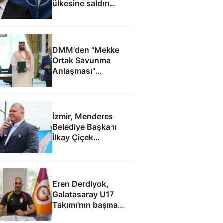
ülkesine saldırı
düzenleyebilir
DMM'den "Mekke
Ortak Savunma
Anlaşması"
iddialarına yalanlama
İzmir, Menderes
Belediye Başkanı
İlkay Çiçek
tutuklandı
Eren Derdiyok,
Galatasaray U17
Takımı'nın başına
geçti