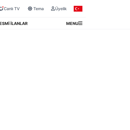
Canlı TV
Tema
Üyelik
MENU
ESMİ İLANLAR