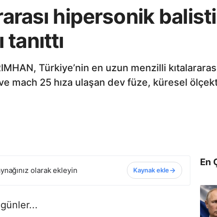
rarası hipersonik balist
tanıttı
MHAN, Türkiye’nin en uzun menzilli kıtalararası
ve mach 25 hıza ulaşan dev füze, küresel ölçekte 
En 
ynağınız olarak ekleyin
Kaynak ekle
ünler...