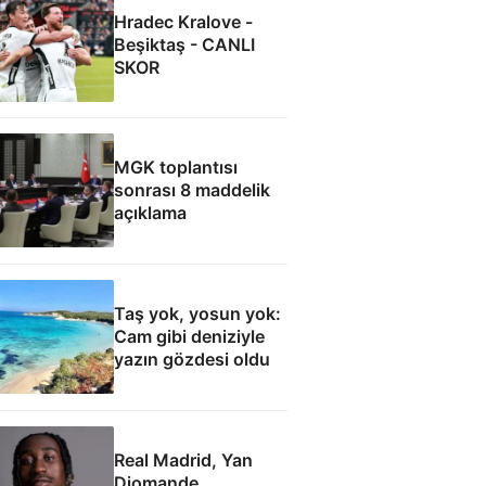
Hradec Kralove -
Beşiktaş - CANLI
SKOR
MGK toplantısı
sonrası 8 maddelik
açıklama
Taş yok, yosun yok:
Cam gibi deniziyle
yazın gözdesi oldu
Real Madrid, Yan
Diomande