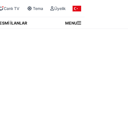
Canlı TV
Tema
Üyelik
MENU
ESMİ İLANLAR