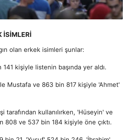
 İSİMLERİ
n olan erkek isimleri şunlar:
141 kişiyle listenin başında yer aldı.
le Mustafa ve 863 bin 817 kişiyle 'Ahmet'
işi tarafından kullanılırken, 'Hüseyin' ve
bin 808 ve 537 bin 184 kişiyle öne çıktı.
 bin 21, 'Yusuf' 524 bin 246, 'İbrahim'