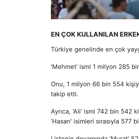
EN ÇOK KULLANILAN ERKEK
Türkiye genelinde en çok yaygı
'Mehmet' ismi 1 milyon 285 bin 
Onu, 1 milyon 66 bin 554 kişiy
takip etti.
Ayrıca, 'Ali' ismi 742 bin 542 k
'Hasan' isimleri sırasıyla 577 
Listenin devamında 'Murat' 529