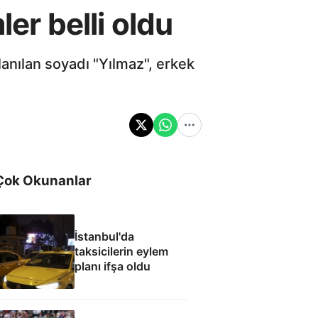
er belli oldu
lanılan soyadı "Yılmaz", erkek
Çok Okunanlar
İstanbul'da
taksicilerin eylem
planı ifşa oldu