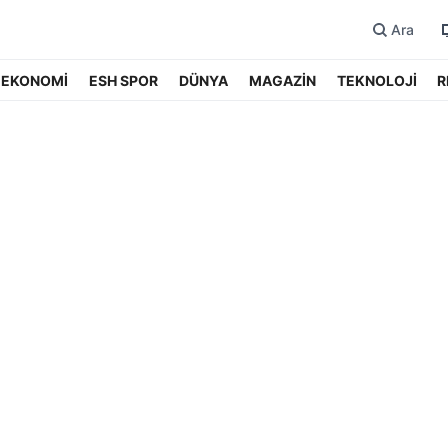
Ara
EKONOMİ
ESH SPOR
DÜNYA
MAGAZİN
TEKNOLOJİ
R