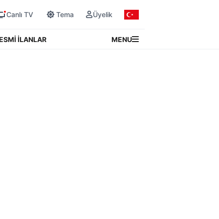
Canlı TV
Tema
Üyelik
MENU
ESMİ İLANLAR