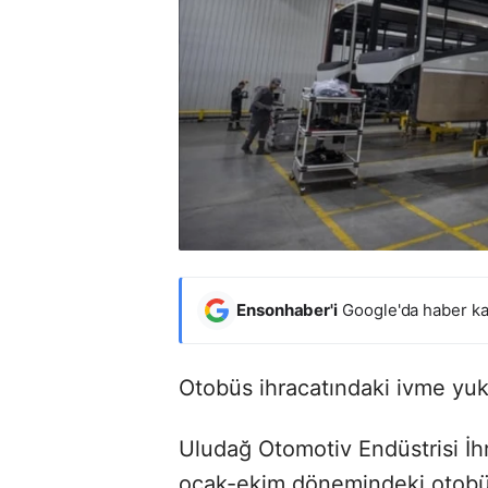
Ensonhaber'i
Google'da haber ka
Otobüs ihracatındaki ivme yuka
Uludağ Otomotiv Endüstrisi İhra
ocak-ekim dönemindeki otobüs