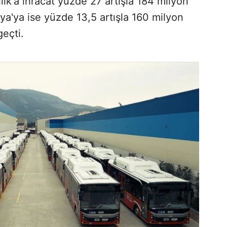
lık'a ihracat yüzde 27 artışla 184 milyon
nya'ya ise yüzde 13,5 artışla 160 milyon
geçti.