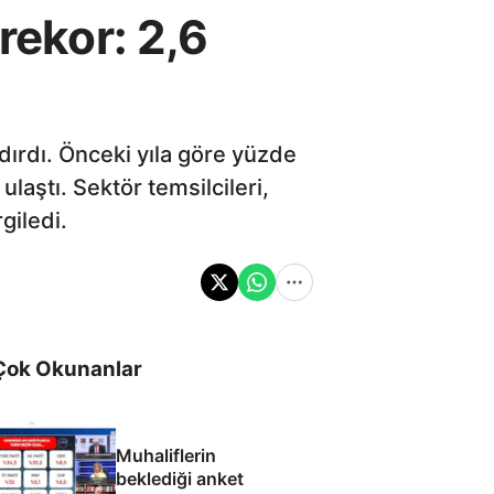
rekor: 2,6
dırdı. Önceki yıla göre yüzde
laştı. Sektör temsilcileri,
giledi.
Çok Okunanlar
Muhaliflerin
beklediği anket