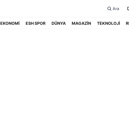
Ara
EKONOMİ
ESH SPOR
DÜNYA
MAGAZİN
TEKNOLOJİ
R