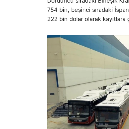
Dördüncü sıradaki Birleşik Kral
754 bin, beşinci sıradaki İspa
222 bin dolar olarak kayıtlara 