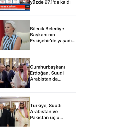
yüzde 97.1'de kaldı
Bilecik Belediye
Başkanı'nın
Eskişehir'de yaşadığı
ortaya çıktı
Cumhurbaşkanı
Erdoğan, Suudi
Arabistan'da
liderlerle ayaküstü
sohbet etti
Türkiye, Suudi
Arabistan ve
Pakistan üçlü
savunma anlaşması