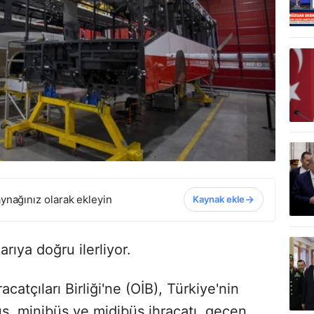
ynağınız olarak ekleyin
Kaynak ekle
rıya doğru ilerliyor.
catçıları Birliği'ne (OİB), Türkiye'nin
, minibüs ve midibüs ihracatı, geçen