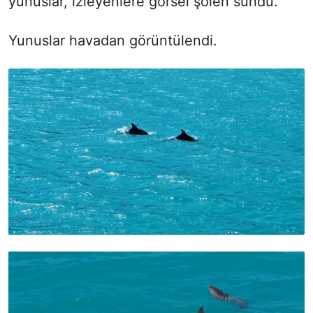
yunuslar, izleyenlere görsel şölen sundu.
Yunuslar havadan görüntülendi.