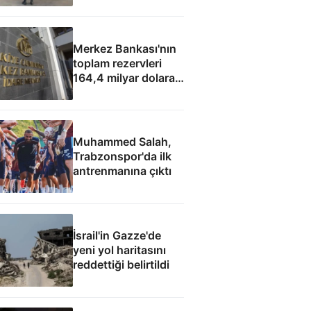
Merkez Bankası'nın
toplam rezervleri
164,4 milyar dolara
yükseldi
Muhammed Salah,
Trabzonspor'da ilk
antrenmanına çıktı
İsrail'in Gazze'de
yeni yol haritasını
reddettiği belirtildi