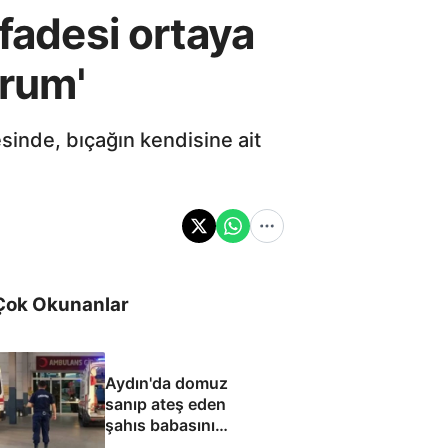
ifadesi ortaya
orum'
esinde, bıçağın kendisine ait
Çok Okunanlar
Aydın'da domuz
sanıp ateş eden
şahıs babasını
öldürdü