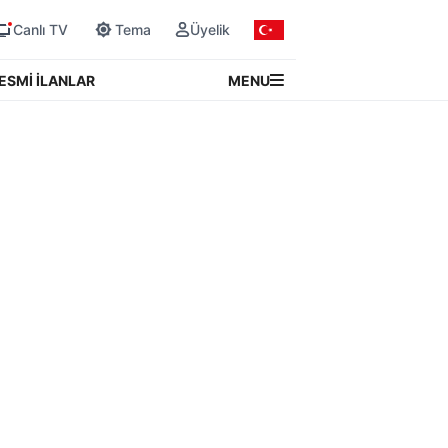
Canlı TV
Tema
Üyelik
MENU
ESMİ İLANLAR