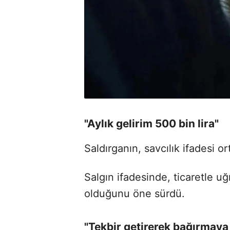
"Aylık gelirim 500 bin lira"
Saldırganın, savcılık ifadesi or
Salgın ifadesinde, ticaretle uğr
olduğunu öne sürdü.
"Tekbir getirerek bağırmaya