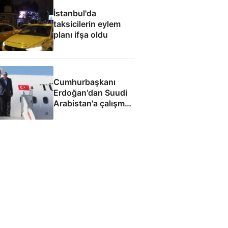
İstanbul'da
taksicilerin eylem
planı ifşa oldu
Cumhurbaşkanı
Erdoğan'dan Suudi
Arabistan'a çalışma
ziyareti