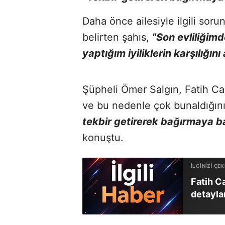
Daha önce ailesiyle ilgili sorun
belirten şahıs,
"Son evliliğim
yaptığım iyiliklerin karşılığın
Şüpheli Ömer Salgın, Fatih Cam
ve bu nedenle çok bunaldığını 
tekbir getirerek bağırmaya b
konuştu.
Fatih C
detaylar