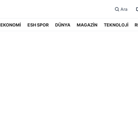
Ara
EKONOMİ
ESH SPOR
DÜNYA
MAGAZİN
TEKNOLOJİ
R