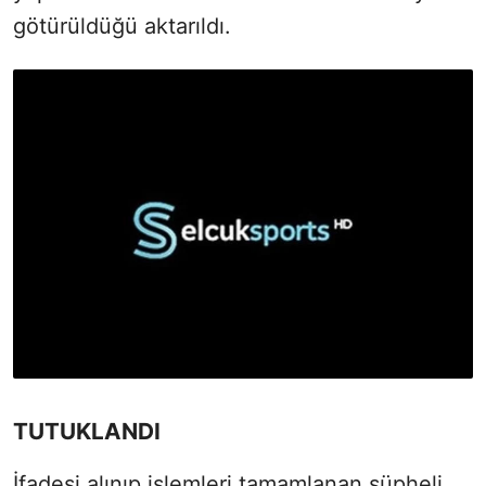
götürüldüğü aktarıldı.
TUTUKLANDI
İfadesi alınıp işlemleri tamamlanan şüpheli,