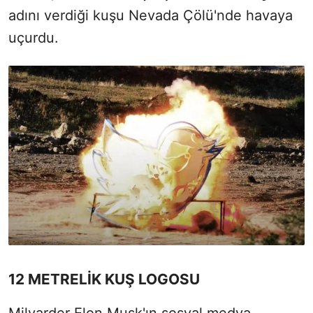
adını verdiği kuşu Nevada Çölü'nde havaya
uçurdu.
12 METRELİK KUŞ LOGOSU
Milyarder Elon Musk'ın sosyal medya