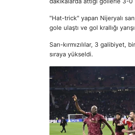
dakikalarda attığı gollerle 3-0
"Hat-trick" yapan Nijeryalı sa
gole ulaştı ve gol krallığı yarı
Sarı-kırmızılılar, 3 galibiyet, 
sıraya yükseldi.