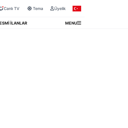
Canlı TV
Tema
Üyelik
MENU
ESMİ İLANLAR