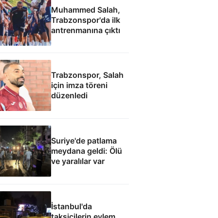
Muhammed Salah,
Trabzonspor'da ilk
antrenmanına çıktı
Trabzonspor, Salah
için imza töreni
düzenledi
Suriye'de patlama
meydana geldi: Ölü
ve yaralılar var
İstanbul'da
taksicilerin eylem