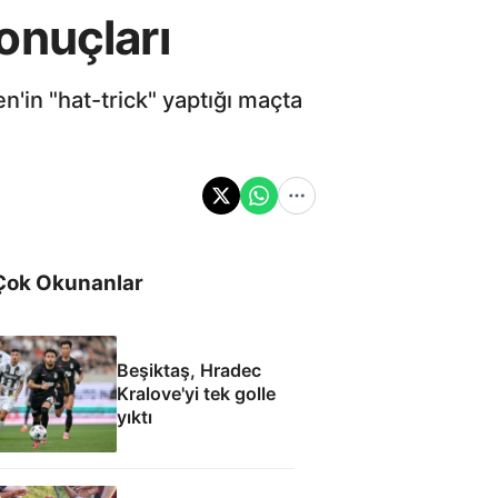
onuçları
'in "hat-trick" yaptığı maçta
Çok Okunanlar
Beşiktaş, Hradec
Kralove'yi tek golle
yıktı