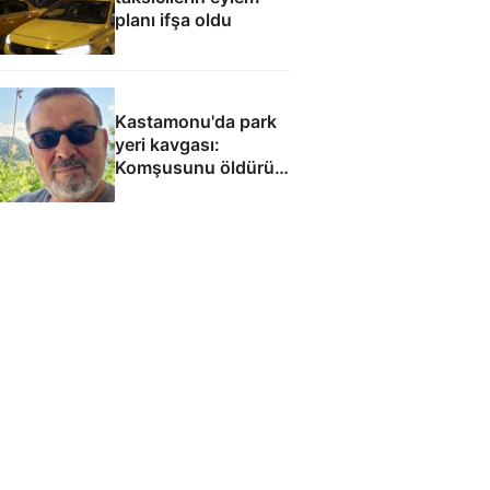
planı ifşa oldu
Kastamonu'da park
yeri kavgası:
Komşusunu öldürüp
evini ve aracını ateşe
verdi