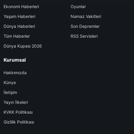
Ekonomi Haberleri
Oyunlar
Yaşam Haberleri
Namaz Vakitleri
Dünya Haberleri
Son Depremler
Tüm Haberler
RSS Servisleri
Dünya Kupası 2026
Kurumsal
Hakkımızda
Künye
İletişim
Yayın İlkeleri
KVKK Politikası
Gizlilik Politikası