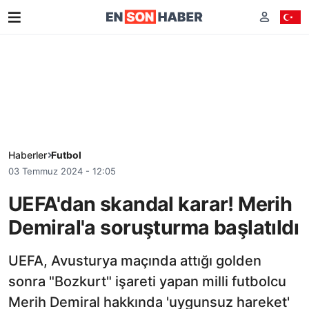
Haberler
Futbol
03 Temmuz 2024 - 12:05
UEFA'dan skandal karar! Merih
Demiral'a soruşturma başlatıldı
UEFA, Avusturya maçında attığı golden
sonra "Bozkurt" işareti yapan milli futbolcu
Merih Demiral hakkında 'uygunsuz hareket'