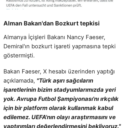
Alman Bakan'dan Bozkurt tepkisi
Almanya İçişleri Bakanı Nancy Faeser,
Demiral'ın bozkurt işareti yapmasına tepki
göstermişti.
Bakan Faeser, X hesabı üzerinden yaptığı
açıklamada,
"Türk aşırı sağcıların
işaretlerinin bizim stadyumlarımızda yeri
yok. Avrupa Futbol Şampiyonası'nı ırkçılık
için bir platform olarak kullanmak kabul
edilemez. UEFA'nın olayı araştırmasını ve
yaptırımları değerlendirmesini bekliyoruz."