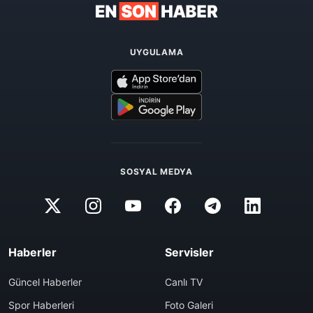
UYGULAMA
SOSYAL MEDYA
Haberler
Servisler
Güncel Haberler
Canlı TV
Spor Haberleri
Foto Galeri