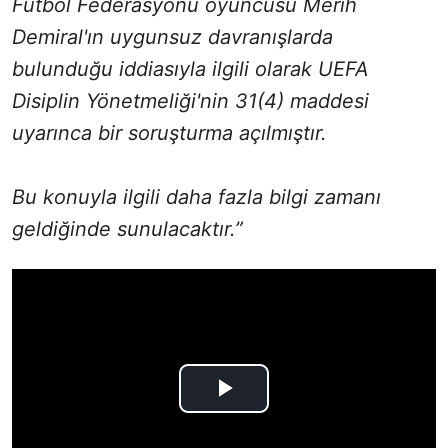
Futbol Federasyonu oyuncusu Merih
Demiral'ın uygunsuz davranışlarda
bulunduğu iddiasıyla ilgili olarak UEFA
Disiplin Yönetmeliği'nin 31(4) maddesi
uyarınca bir soruşturma açılmıştır.
Bu konuyla ilgili daha fazla bilgi zamanı
geldiğinde sunulacaktır.”