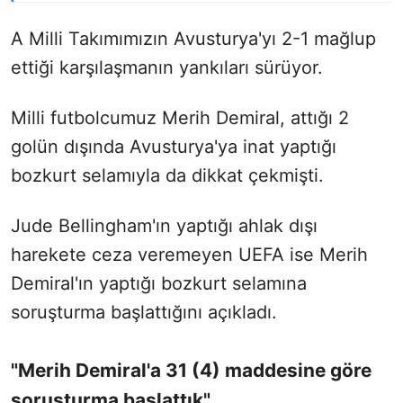
A Milli Takımımızın Avusturya'yı 2-1 mağlup
ettiği karşılaşmanın yankıları sürüyor.
Milli futbolcumuz Merih Demiral, attığı 2
golün dışında Avusturya'ya inat yaptığı
bozkurt selamıyla da dikkat çekmişti.
Jude Bellingham'ın yaptığı ahlak dışı
harekete ceza veremeyen UEFA ise Merih
Demiral'ın yaptığı bozkurt selamına
soruşturma başlattığını açıkladı.
"Merih Demiral'a 31 (4) maddesine göre
soruşturma başlattık"