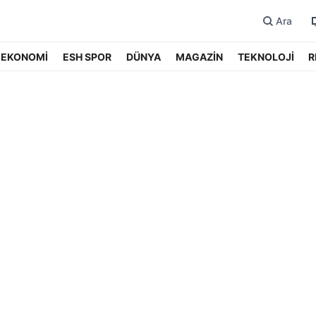
Ara
EKONOMİ
ESH SPOR
DÜNYA
MAGAZİN
TEKNOLOJİ
R