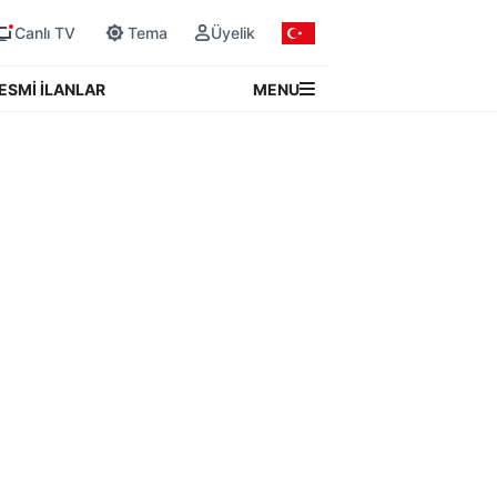
Canlı TV
Tema
Üyelik
MENU
ESMİ İLANLAR