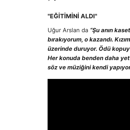
"EĞİTİMİNİ ALDI"
Uğur Arslan da
“Şu anın kaseti
bırakıyorum, o kazandı. Kızı
üzerinde duruyor. Ödü kopuyor
Her konuda benden daha yetenek
söz ve müziğini kendi yapıyor