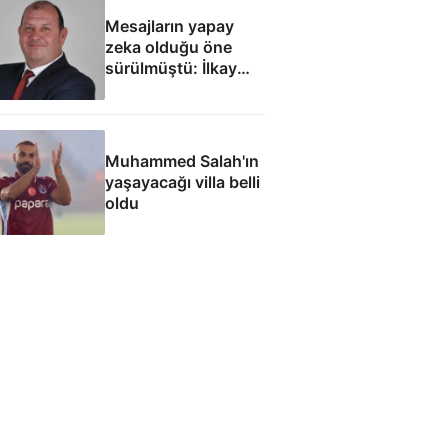
Mesajların yapay
zeka olduğu öne
sürülmüştü: İlkay
Çiçek'le ilgili yeni
tespitler dosyada
Muhammed Salah'ın
yaşayacağı villa belli
oldu