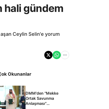
on hali gündem
 aşan Ceylin Selin'e yorum
Çok Okunanlar
DMM'den "Mekke
Ortak Savunma
Anlaşması"
iddialarına yalanlama