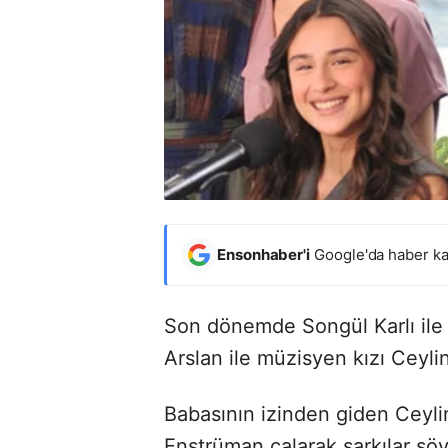
Ensonhaber'i
Google'da haber ka
Son dönemde Songül Karlı ile
Arslan ile müzisyen kızı Ceyli
Babasının izinden giden Ceyli
Enstrüman çalarak şarkılar sö