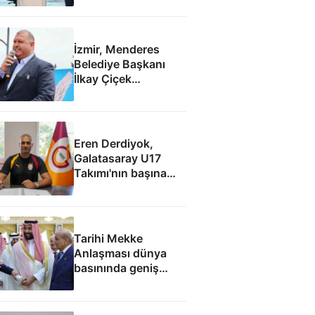
İzmir, Menderes
Belediye Başkanı
İlkay Çiçek
tutuklandı
Eren Derdiyok,
Galatasaray U17
Takımı'nın başına
geçti
Tarihi Mekke
Anlaşması dünya
basınında geniş
yankı uyandırdı