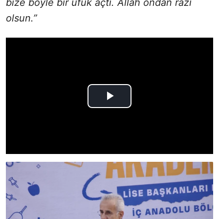
bize böyle bir ufuk açtı. Allah ondan razı
olsun.”