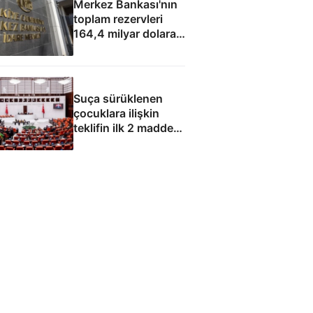
Merkez Bankası'nın
toplam rezervleri
164,4 milyar dolara
yükseldi
Suça sürüklenen
çocuklara ilişkin
teklifin ilk 2 maddesi
kabul edildi