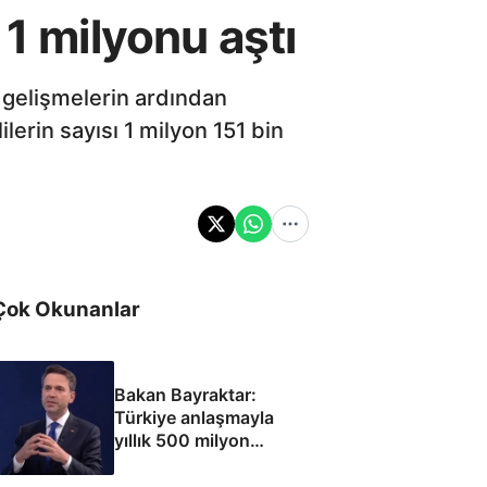
 1 milyonu aştı
n gelişmelerin ardından
lerin sayısı 1 milyon 151 bin
Çok Okunanlar
Bakan Bayraktar:
Türkiye anlaşmayla
yıllık 500 milyon
dolar taşıma geliri
elde edecek