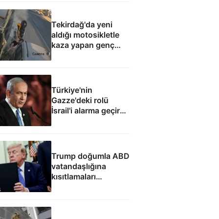
Tekirdağ'da yeni
aldığı motosikletle
kaza yapan genç
can verdi
Türkiye'nin
Gazze'deki rolü
İsrail'i alarma geçirdi:
Netanyahu'dan ABD
hamlesi
Trump doğumla ABD
vatandaşlığına
kısıtlamaları
genişleten
kararnameleri
imzaladı