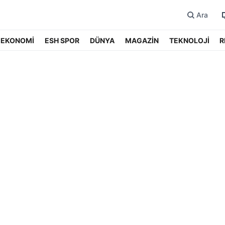
Ara
EKONOMİ
ESH SPOR
DÜNYA
MAGAZİN
TEKNOLOJİ
R