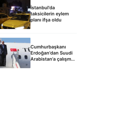
İstanbul'da
taksicilerin eylem
planı ifşa oldu
Cumhurbaşkanı
Erdoğan'dan Suudi
Arabistan'a çalışma
ziyareti