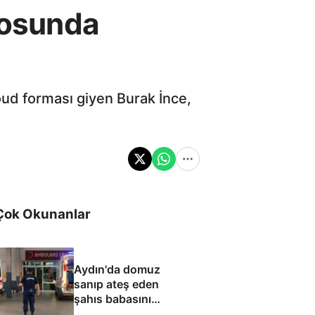
drosunda
ud forması giyen Burak İnce,
Çok Okunanlar
Aydın'da domuz
sanıp ateş eden
şahıs babasını
öldürdü