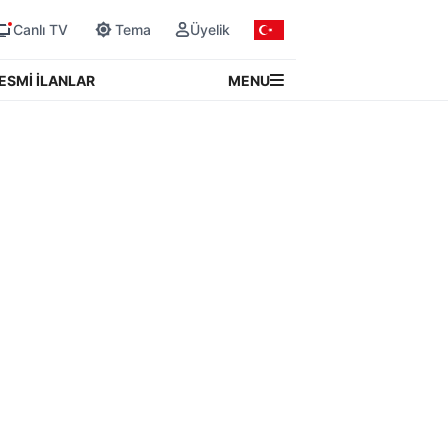
Canlı TV
Tema
Üyelik
MENU
ESMİ İLANLAR