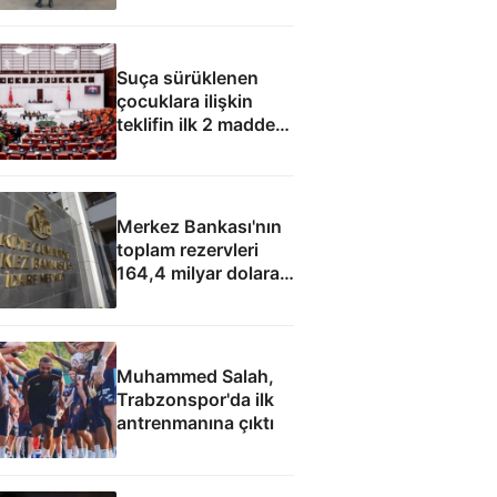
Suça sürüklenen
çocuklara ilişkin
teklifin ilk 2 maddesi
kabul edildi
Merkez Bankası'nın
toplam rezervleri
164,4 milyar dolara
yükseldi
Muhammed Salah,
Trabzonspor'da ilk
antrenmanına çıktı