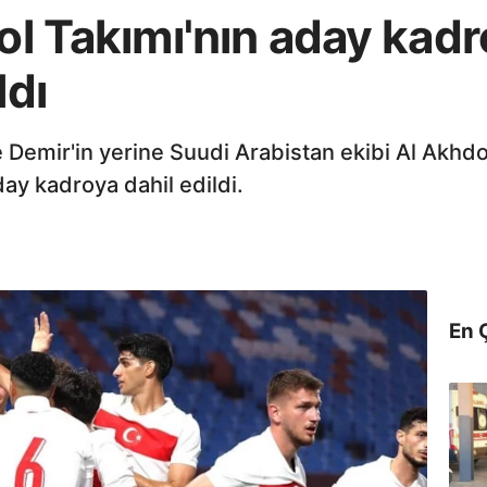
bol Takımı'nın aday ka
ldı
Demir'in yerine Suudi Arabistan ekibi Al Akhdo
day kadroya dahil edildi.
En 