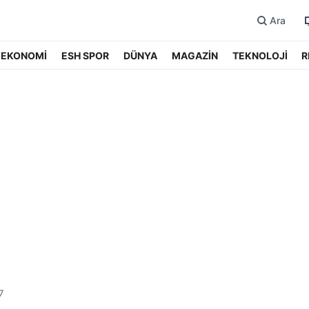
Ara
EKONOMİ
ESH SPOR
DÜNYA
MAGAZİN
TEKNOLOJİ
R
7