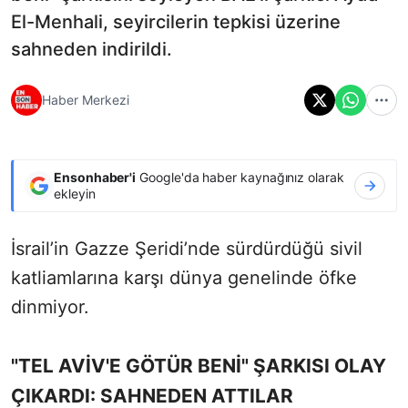
El-Menhali, seyircilerin tepkisi üzerine
sahneden indirildi.
Haber Merkezi
Ensonhaber'i
Google'da haber kaynağınız olarak
ekleyin
İsrail’in Gazze Şeridi’nde sürdürdüğü sivil
katliamlarına karşı dünya genelinde öfke
dinmiyor.
"TEL AVİV'E GÖTÜR BENİ" ŞARKISI OLAY
ÇIKARDI: SAHNEDEN ATTILAR