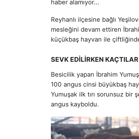
haber alamıyor...
Reyhanlı ilçesine bağlı Yeşilo
mesleğini devam ettiren İbra
küçükbaş hayvan ile çiftliğind
SEVK EDİLİRKEN KAÇTILAR
Besicilik yapan İbrahim Yumuş
100 angus cinsi büyükbaş hayv
Yumuşak ilk tırı sorunsuz bir ş
angus kayboldu.