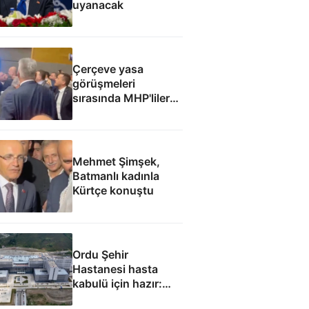
uyanacak
Çerçeve yasa
görüşmeleri
sırasında MHP'liler
ile İyi Partililer
arasında gerginlik
Mehmet Şimşek,
Batmanlı kadınla
Kürtçe konuştu
Ordu Şehir
Hastanesi hasta
kabulü için hazır:
Eylül ayında