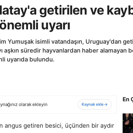
tay'a getirilen ve kay
 önemli uyarı
him Yumuşak isimli vatandaşın, Uruguay'dan get
yı aşkın süredir hayvanlardan haber alamayan b
li uyarıda bulundu.
En 
ynağınız olarak ekleyin
Kaynak ekle
n angus getiren besici, üçünden bir aydır