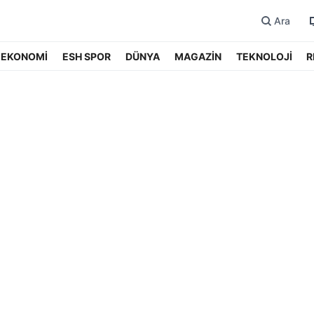
Ara
EKONOMİ
ESH SPOR
DÜNYA
MAGAZİN
TEKNOLOJİ
R