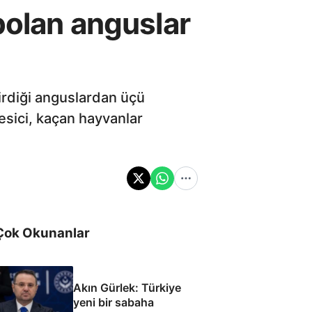
bolan anguslar
irdiği anguslardan üçü
esici, kaçan hayvanlar
Çok Okunanlar
Akın Gürlek: Türkiye
yeni bir sabaha