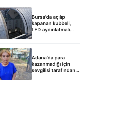
başlaması
hedefleniyor
Bursa'da açılıp
kapanan kubbeli,
LED aydınlatmalı
cami
Adana'da para
kazanmadığı için
sevgilisi tarafından
fuhuşa zorlandı