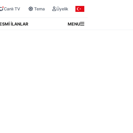
Canlı TV
Tema
Üyelik
MENU
ESMİ İLANLAR