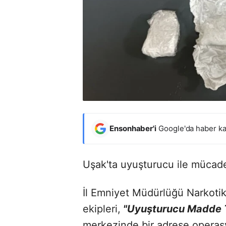
Ensonhaber'i
Google'da haber ka
Uşak'ta uyuşturucu ile müca
İl Emniyet Müdürlüğü Narkoti
ekipleri,
"Uyuşturucu Madde T
merkezinde bir adrese operasy