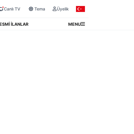
Canlı TV
Tema
Üyelik
MENU
ESMİ İLANLAR