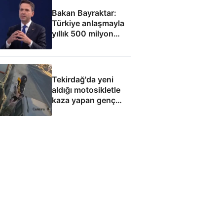
Bakan Bayraktar:
Türkiye anlaşmayla
yıllık 500 milyon
dolar taşıma geliri
elde edecek
Tekirdağ'da yeni
aldığı motosikletle
kaza yapan genç
can verdi