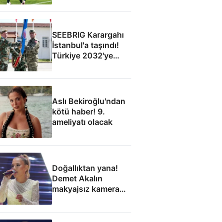
SEEBRIG Karargahı
İstanbul'a taşındı!
Türkiye 2032'ye
kadar ev sahibi
Aslı Bekiroğlu'ndan
kötü haber! 9.
ameliyatı olacak
Doğallıktan yana!
Demet Akalın
makyajsız kamera
karşısına geçti