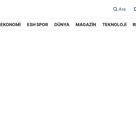
Ara
EKONOMİ
ESH SPOR
DÜNYA
MAGAZİN
TEKNOLOJİ
R