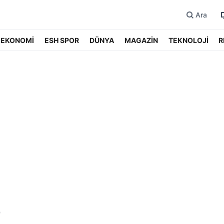
Ara
EKONOMİ
ESH SPOR
DÜNYA
MAGAZİN
TEKNOLOJİ
R
9