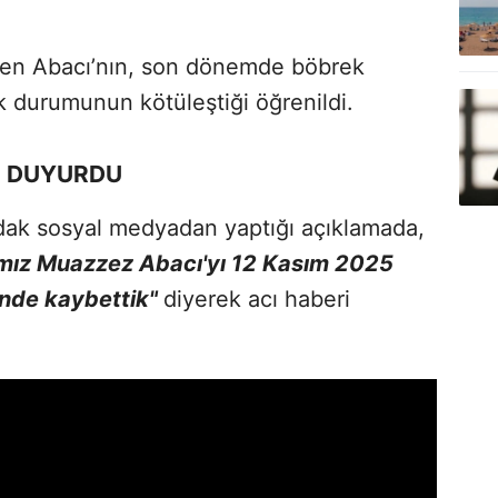
eden Abacı’nın, son dönemde böbrek
ık durumunun kötüleştiği öğrenildi.
İ DUYURDU
dak sosyal medyadan yaptığı açıklamada,
ımız Muazzez Abacı'yı 12 Kasım 2025
ünde kaybettik"
diyerek acı haberi