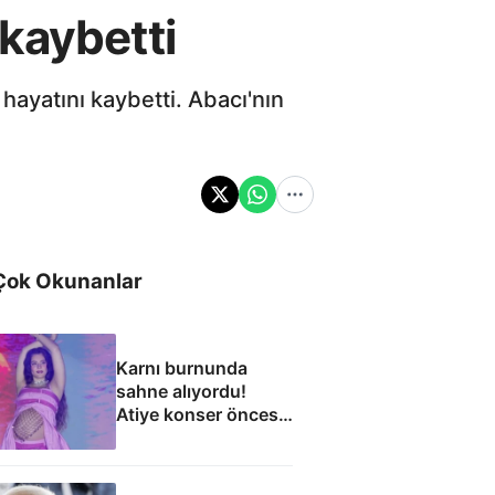
kaybetti
ayatını kaybetti. Abacı'nın
Çok Okunanlar
Karnı burnunda
sahne alıyordu!
Atiye konser öncesi
hastaneye kaldırıldı