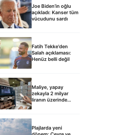
Joe Biden’in oğlu
açıkladı: Kanser tüm
vücudunu sardı
Fatih Tekke'den
Salah açıklaması:
Henüz belli değil
Maliye, yapay
zekayla 2 milyar
liranın üzerinde
hatalı kamu
harcaması saptadı
Plajlarda yeni
dönem: Çevre ve