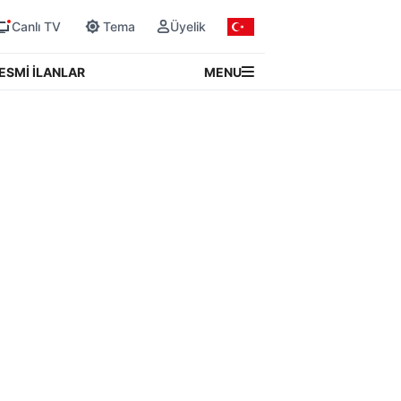
Canlı TV
Tema
Üyelik
MENU
ESMİ İLANLAR