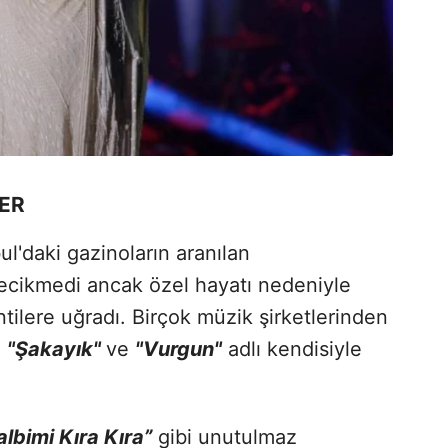
LER
ul'daki gazinoların aranılan
 gecikmedi ancak özel hayatı nedeniyle
ntilere uğradı. Birçok müzik şirketlerinden
.
"Şakayık"
ve
"Vurgun"
adlı kendisiyle
albimi Kıra Kıra”
gibi unutulmaz