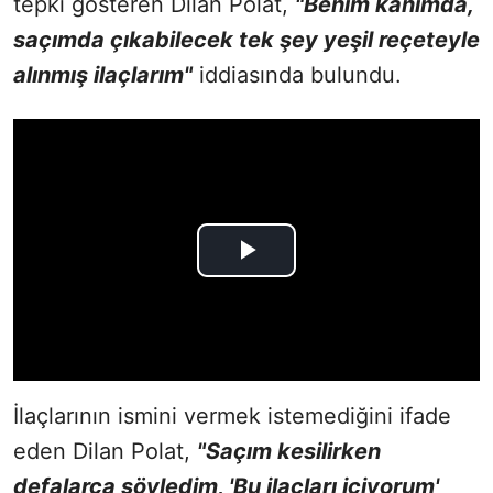
tepki gösteren Dilan Polat,
"Benim kanımda,
saçımda çıkabilecek tek şey yeşil reçeteyle
alınmış ilaçlarım"
iddiasında bulundu.
İlaçlarının ismini vermek istemediğini ifade
eden Dilan
Polat,
"Saçım kesilirken
defalarca söyledim, 'Bu ilaçları içiyorum'