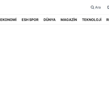
Ara
EKONOMİ
ESH SPOR
DÜNYA
MAGAZİN
TEKNOLOJİ
R