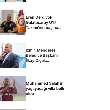
Eren Derdiyok,
Galatasaray U17
Takımı'nın başına
geçti
İzmir, Menderes
Belediye Başkanı
İlkay Çiçek
tutuklandı
Muhammed Salah'ın
yaşayacağı villa belli
oldu