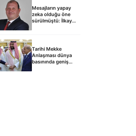
Mesajların yapay
zeka olduğu öne
sürülmüştü: İlkay
Çiçek'le ilgili yeni
tespitler dosyada
Tarihi Mekke
Anlaşması dünya
basınında geniş
yankı uyandırdı