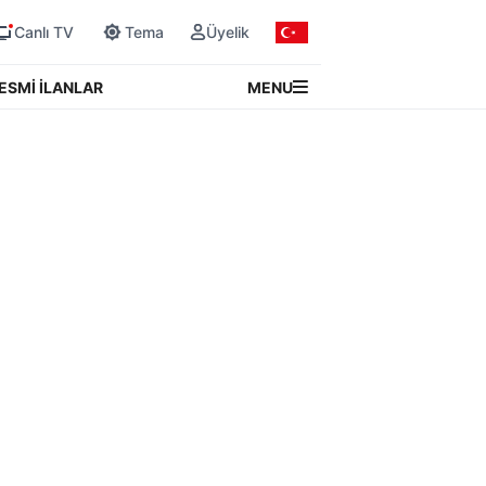
Canlı TV
Tema
Üyelik
MENU
ESMİ İLANLAR