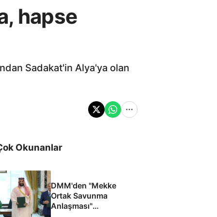
a, hapse
ndan Sadakat'in Alya'ya olan
Çok Okunanlar
DMM'den "Mekke
Ortak Savunma
Anlaşması"
iddialarına yalanlama