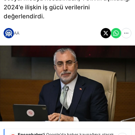
2024'e ilişkin iş gücü verilerini
değerlendirdi.
AA
Ensonhaber'i
Google'da haber kaynağınız olarak